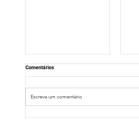
Comentários
Escreva um comentário
Ciclone bomba no Sul deve
Clei
provocar rajadas de vento
men
e calor extremo no
part
Triângulo e Alto Paranaíba
ao 