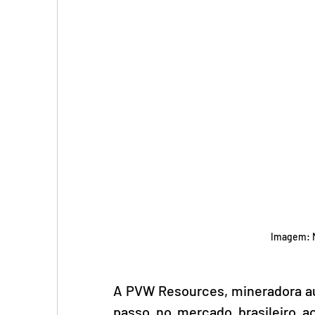
Imagem: M
A PVW Resources, mineradora au
passo no mercado brasileiro a