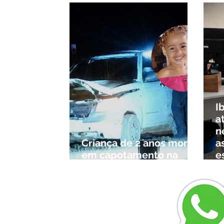
I
a
n
Criança de 2 anos morre
a
em capotamento na
e
Zona Rural de Ibiá
c
r