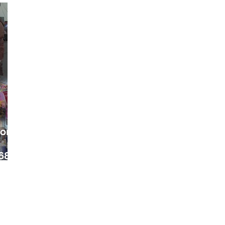
ora
68