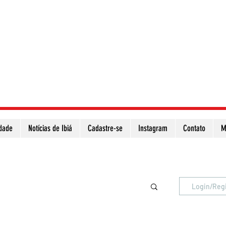
idade
Notícias de Ibiá
Cadastre-se
Instagram
Contato
M
Atualize a página para ver as novas notícias
Login/Reg