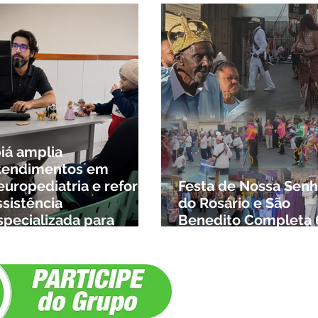
biá amplia
tendimentos em
europediatria e reforça
Festa de Nossa Senh
ssistência
do Rosário e São
specializada para
Benedito Completa 
rianças da cidade e da
Anos em Ibiá
egião