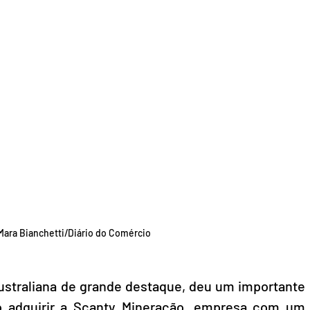
ara Bianchetti/Diário do Comércio
straliana de grande destaque, deu um importante 
o adquirir a Scanty Mineração, empresa com um 