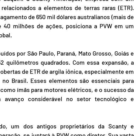
 relacionados a elementos de terras raras (ETR). 
agamento de 650 mil dólares australianos (mais de 
e 40 milhões de ações, posiciona a PVW em um 
obal.
buídos por São Paulo, Paraná, Mato Grosso, Goiás e 
52 quilômetros quadrados. Com essa expansão, a 
obertas de ETR de argila iônica, especialmente em 
 no Brasil. Esses elementos são essenciais para 
 como ímãs para motores elétricos, e o sucesso da 
m avanço considerável no setor tecnológico e 
edo, um dos antigos proprietários da Scanty e 
eração, se juntará à PVW como diretor. Sua vasta 