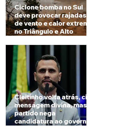
Ciclone bomba no Sul
deve provocar rajadas
de vento e calor extremo
no Triângulo e Alto
Paranaíba
Cleitinho volta atrás, cita
mensagem divina, mas
partido nega
candidatura ao governo