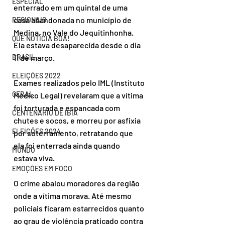
ESPECIAL
enterrado em um quintal de uma 
casa abandonada no município de 
REGIONAIS
Medina, no Vale do Jequitinhonha. 
QUE NOTÍCIA BOA!
Ela estava desaparecida desde o dia 
BRASIL
11 de março.
ELEIÇÕES 2022
Exames realizados pelo IML (Instituto 
GERAL
Médico Legal) revelaram que a vítima 
foi torturada e espancada com 
CENTENÁRIO DE IBIÁ
chutes e socos, e morreu por asfixia 
ELEIÇÕES 2024
por soterramento, retratando que 
ela foi enterrada ainda quando 
MUNDO
estava viva.
EMOÇÕES EM FOCO
O crime abalou moradores da região 
onde a vítima morava. Até mesmo 
policiais ficaram estarrecidos quanto 
ao grau de violência praticado contra 