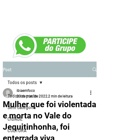
Post
Todos os posts
ibiaemfoco
Todos os posts
20 de mar. de 2022
2 min de leitura
Mulher que foi violentada
Sem categoria
e morta no Vale do
CIDADE
Jequitinhonha, foi
CULTURA
enterrada viva