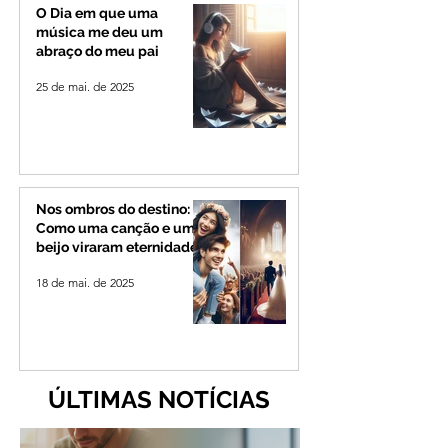
Senado
O Dia em que uma
música me deu um
abraço do meu pai
25 de mai. de 2025
Nos ombros do destino:
Como uma canção e um
beijo viraram eternidade
18 de mai. de 2025
ÚLTIMAS NOTÍCIAS