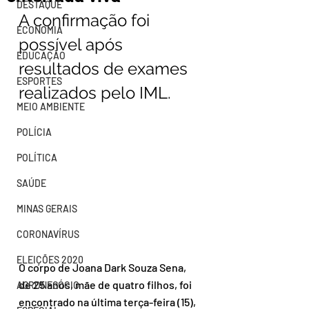
DESTAQUE
A confirmação foi 
ECONOMIA
possível após 
EDUCAÇÃO
resultados de exames 
ESPORTES
realizados pelo IML.
MEIO AMBIENTE
POLÍCIA
POLÍTICA
SAÚDE
MINAS GERAIS
CORONAVÍRUS
ELEIÇÕES 2020
O corpo de Joana Dark Souza Sena, 
de 25 anos, mãe de quatro filhos, foi 
AGRONEGÓCIO
encontrado na última terça-feira (15), 