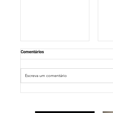
Comentários
Escreva um comentário
Criança de 2 anos morre
Oper
em capotamento na Zona
seg
Rural de Ibiá
Rom
perí
par