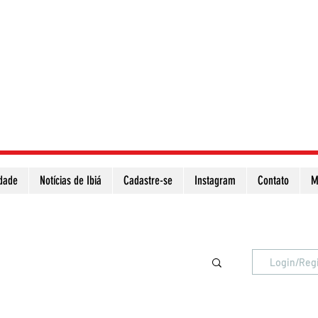
idade
Notícias de Ibiá
Cadastre-se
Instagram
Contato
M
Atualize a página para ver as novas notícias
Login/Reg