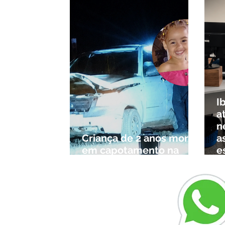
I
a
n
Criança de 2 anos morre
a
em capotamento na
e
Zona Rural de Ibiá
c
r