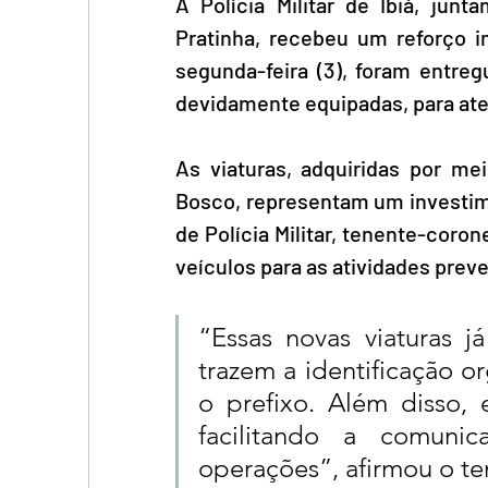
A Polícia Militar de Ibiá, jun
Pratinha, recebeu um reforço i
segunda-feira (3), foram entreg
devidamente equipadas, para ate
As viaturas, adquiridas por m
Bosco, representam um investime
de Polícia Militar, tenente-coro
veículos para as atividades prev
“Essas novas viaturas j
trazem a identificação org
o prefixo. Além disso, 
facilitando a comunic
operações”, afirmou o t