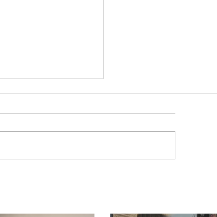
ação especial reforça
urança na BR-365 e na
eiroVia durante
odo de peregrinação
a Romaria