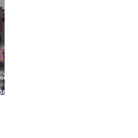
ora
68