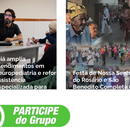
biá amplia
tendimentos em
europediatria e reforça
Festa de Nossa Senh
ssistência
do Rosário e São
specializada para
Benedito Completa 
rianças da cidade e da
Anos em Ibiá
egião