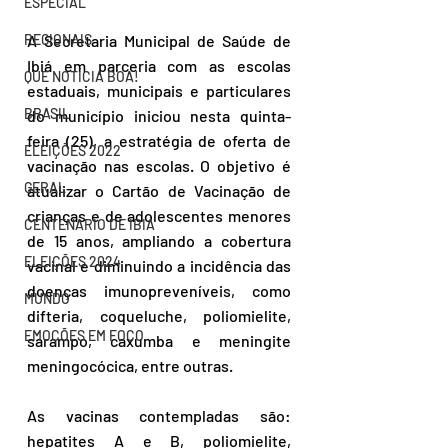
ESPECIAL
REGIONAIS
A Secretaria Municipal de Saúde de 
Ibiá em parceria com as escolas 
QUE NOTÍCIA BOA!
estaduais, municipais e particulares 
BRASIL
do município iniciou nesta quinta-
feira (25), a estratégia de oferta de 
ELEIÇÕES 2022
vacinação nas escolas. O objetivo é 
GERAL
atualizar o Cartão de Vacinação de 
crianças e de adolescentes menores 
CENTENÁRIO DE IBIÁ
de 15 anos, ampliando a cobertura 
ELEIÇÕES 2024
vacinal e diminuindo a incidência das 
doenças imunopreveníveis, como 
MUNDO
difteria, coqueluche, poliomielite, 
EMOÇÕES EM FOCO
sarampo, caxumba e meningite 
meningocócica, entre outras.
As vacinas contempladas são: 
hepatites A e B, poliomielite, 