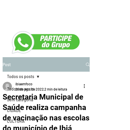
Post
Todos os posts
ibiaemfoco
Todos os posts
26 de ago. de 2022
2 min de leitura
Secretaria Municipal de
Sem categoria
Saúde realiza campanha
CIDADE
de vacinação nas escolas
CULTURA
do município de Ibiá