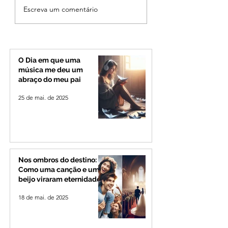
Ciclone bomba no Sul
Criança de 2 anos
Escreva um comentário
deve provocar rajadas
morre em capota
de vento e calor
na Zona Rural de 
extremo no Triângulo e
Alto Paranaíba
O Dia em que uma
música me deu um
abraço do meu pai
25 de mai. de 2025
Nos ombros do destino:
Como uma canção e um
beijo viraram eternidade
18 de mai. de 2025