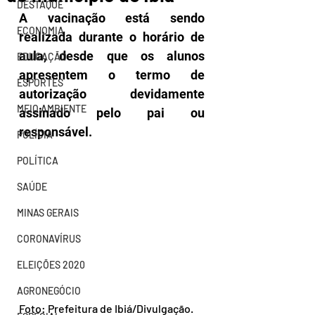
DESTAQUE
A vacinação está sendo 
ECONOMIA
realizada durante o horário de 
aula, desde que os alunos 
EDUCAÇÃO
apresentem o termo de 
ESPORTES
autorização devidamente 
MEIO AMBIENTE
assinado pelo pai ou 
responsável.
POLÍCIA
POLÍTICA
SAÚDE
MINAS GERAIS
CORONAVÍRUS
ELEIÇÕES 2020
AGRONEGÓCIO
Foto: Prefeitura de Ibiá/Divulgação.