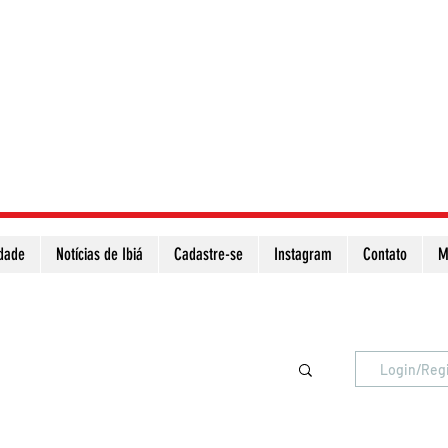
idade
Notícias de Ibiá
Cadastre-se
Instagram
Contato
M
Atualize a página para ver as novas notícias
Login/Reg