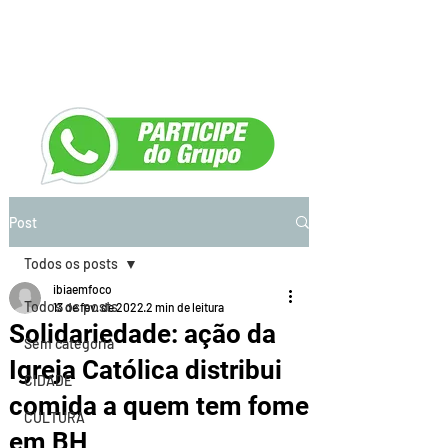
Post
Todos os posts
ibiaemfoco
Todos os posts
13 de fev. de 2022
2 min de leitura
Solidariedade: ação da
Sem categoria
Igreja Católica distribui
CIDADE
comida a quem tem fome
CULTURA
em BH