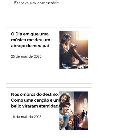
MPMG tenta barrar
Ciclone bomba no
Escreva um comentário
gastos de R$ 1,8 milhão
deve provocar ra
com shows da Festa da
de vento e calor
Banana em cidade
extremo no Triâng
mineira de pouco mais
Alto Paranaíba
de 4 mil habitantes
O Dia em que uma
música me deu um
abraço do meu pai
25 de mai. de 2025
Nos ombros do destino:
Como uma canção e um
beijo viraram eternidade
18 de mai. de 2025