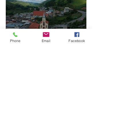
MPMG tenta barrar
Phone
Email
Facebook
gastos de R$ 1,8 milhão
com shows da Festa da
Banana em cidade
mineira de pouco mais de
4 mil habitantes
Patrocínio realiza