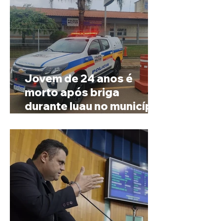
Jovem de 24 anos é
morto após briga
durante luau no município
de Rio Paranaíba