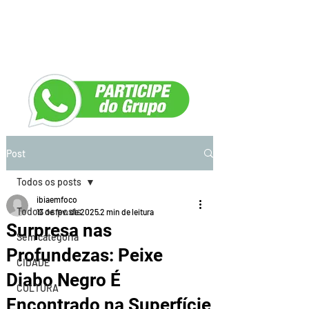
Post
Todos os posts
ibiaemfoco
Todos os posts
13 de fev. de 2025
2 min de leitura
Surpresa nas
Sem categoria
Profundezas: Peixe
CIDADE
Diabo Negro É
CULTURA
Encontrado na Superfície