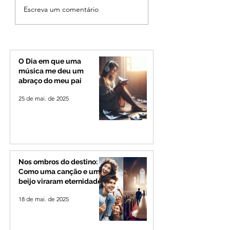
Tempo seco aumenta
Maria da Fé Regis
Escreva um comentário
risco de queimadas e
Marcas Abaixo de
exige cuidados com a
e Geada Modifica
saúde no Alto
Paisagem no Sul 
Paranaíba e Triângulo
Minas
Mineiro
O Dia em que uma
música me deu um
abraço do meu pai
25 de mai. de 2025
Nos ombros do destino:
Como uma canção e um
beijo viraram eternidade
18 de mai. de 2025