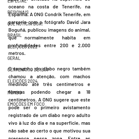
ESPECIAL
oceano na costa de Tenerife, na 
REGIONAIS
Espanha. A ONG Condrik Tenerife, em 
parceria com o fotógrafo David Jara 
QUE NOTÍCIA BOA!
Boguñá, publicou imagens do animal, 
BRASIL
que normalmente habita em 
profundidades entre 200 e 2.000 
ELEIÇÕES 2022
metros.
GERAL
O tamanho do diabo negro também 
CENTENÁRIO DE IBIÁ
chamou a atenção, com machos 
ELEIÇÕES 2024
medindo até três centímetros e 
fêmeas podendo chegar a 18 
MUNDO
centímetros. A ONG sugere que este 
EMOÇÕES EM FOCO
pode ser o primeiro avistamento 
registrado de um diabo negro adulto 
vivo à luz do dia e na superfície, mas 
não sabe ao certo o que motivou sua 
presença nessa zona. Entre as 