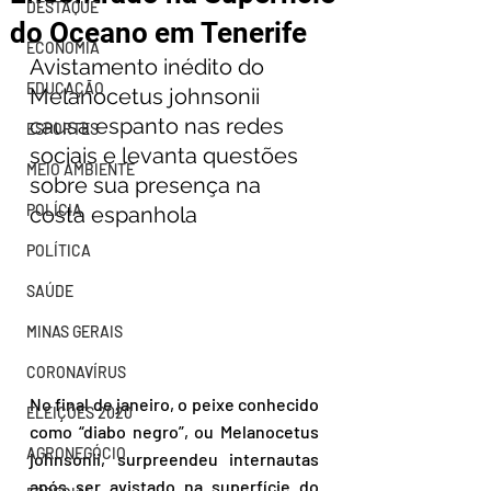
DESTAQUE
do Oceano em Tenerife
ECONOMIA
Avistamento inédito do 
EDUCAÇÃO
Melanocetus johnsonii 
causa espanto nas redes 
ESPORTES
sociais e levanta questões 
MEIO AMBIENTE
sobre sua presença na 
POLÍCIA
costa espanhola
POLÍTICA
SAÚDE
MINAS GERAIS
CORONAVÍRUS
No final de janeiro, o peixe conhecido 
ELEIÇÕES 2020
como “diabo negro”, ou Melanocetus 
AGRONEGÓCIO
johnsonii, surpreendeu internautas 
após ser avistado na superfície do 