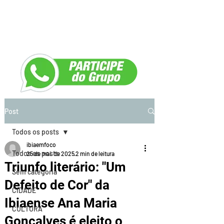
Post
Todos os posts
ibiaemfoco
Todos os posts
25 de mai. de 2025
2 min de leitura
Triunfo literário: "Um
Sem categoria
Defeito de Cor" da
CIDADE
Ibiaense Ana Maria
CULTURA
Gonçalves é eleito o