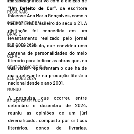
marco significativo com a eleição de 
ESPECIAL
"Um Defeito de Cor"
, da escritora 
REGIONAIS
ibiaense Ana Maria Gonçalves, como o 
melhor livro brasileiro do século 21. A 
QUE NOTÍCIA BOA!
distinção foi concedida em um 
BRASIL
levantamento realizado pelo jornal 
Folha de S.Paulo, que convidou uma 
ELEIÇÕES 2022
centena de personalidades do meio 
GERAL
literário para indicar as obras que, na 
CENTENÁRIO DE IBIÁ
sua visão, representam o que há de 
mais relevante na produção literária 
ELEIÇÕES 2024
nacional desde o ano 2001.
MUNDO
A pesquisa, que ocorreu entre 
EMOÇÕES EM FOCO
setembro e dezembro de 2024, 
reuniu as opiniões de um júri 
diversificado, composto por críticos 
literários, donos de livrarias, 