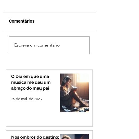
Comentários
Fechamento da Ponte
Criança de 2 anos
Escreva um comentário
Quinca Mariano muda
morre em capota
rotina de turistas e
na Zona Rural de 
transportadores entre
Minas e Goiás
O Dia em que uma
música me deu um
abraço do meu pai
25 de mai. de 2025
Nos ombros do destino: