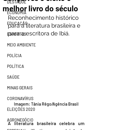
DESTAQUE
melhor livro do século
ECONOMIA
Reconhecimento histórico 
EDUCAÇÃO
para a literatura brasileira e 
para a escritora de Ibiá.
ESPORTES
MEIO AMBIENTE
POLÍCIA
POLÍTICA
SAÚDE
MINAS GERAIS
CORONAVÍRUS
Imagem: 
Tânia Rêgo/Agência Brasil
ELEIÇÕES 2020
AGRONEGÓCIO
A literatura brasileira celebra um 