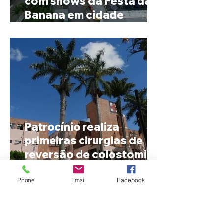
com shows da Festa da
Banana em cidade
mineira de pouco mais de
4 mil habitantes
Patrocínio realiza
primeiras cirurgias de
reversão de colostomia
pelo SUS e reduz fila de
espera
Phone
Email
Facebook