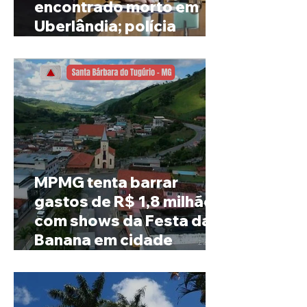
encontrado morto em
Uberlândia; polícia
investiga o caso
MPMG tenta barrar
gastos de R$ 1,8 milhão
com shows da Festa da
Banana em cidade
mineira de pouco mais de
4 mil habitantes