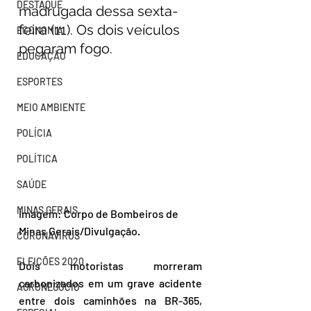
DESTAQUE
madrugada dessa sexta-
feira (11). Os dois veículos 
ECONOMIA
pegaram fogo.
EDUCAÇÃO
ESPORTES
MEIO AMBIENTE
POLÍCIA
POLÍTICA
SAÚDE
MINAS GERAIS
Imagem: Corpo de Bombeiros de 
Minas Gerais/Divulgação.
CORONAVÍRUS
ELEIÇÕES 2020
Dois motoristas morreram 
carbonizados em um grave acidente 
AGRONEGÓCIO
entre dois caminhões na BR-365, 