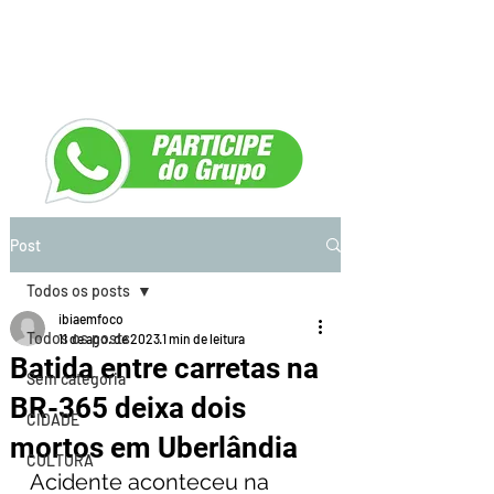
Post
Todos os posts
ibiaemfoco
Todos os posts
11 de ago. de 2023
1 min de leitura
Batida entre carretas na
Sem categoria
BR-365 deixa dois
CIDADE
mortos em Uberlândia
CULTURA
Acidente aconteceu na 