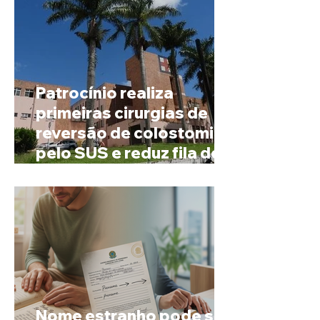
Patrocínio realiza
primeiras cirurgias de
reversão de colostomia
pelo SUS e reduz fila de
espera
Nome estranho pode ser