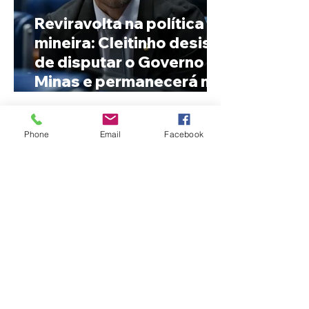
Reviravolta na política
mineira: Cleitinho desiste
de disputar o Governo de
Minas e permanecerá no
Senado
Phone
Email
Facebook
Fechamento da Ponte
Quinca Mariano muda
rotina de turistas e
transportadores entre