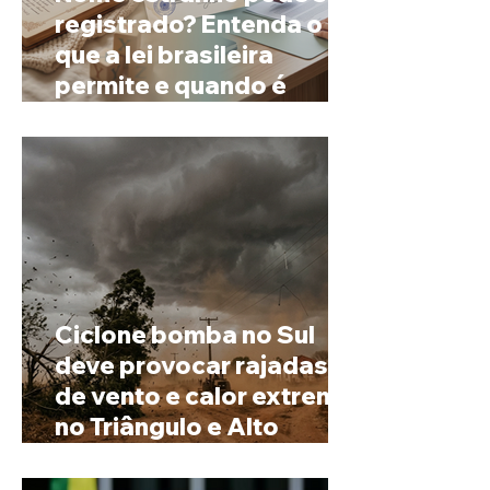
registrado? Entenda o
que a lei brasileira
permite e quando é
possível mudar o
prenome
Ciclone bomba no Sul
deve provocar rajadas
de vento e calor extremo
no Triângulo e Alto
Paranaíba