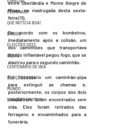
ESPECIAL
entre Uberlândia e Monte Alegre de 
Minas, na madrugada desta sexta-
REGIONAIS
feira (11). 
QUE NOTÍCIA BOA!
De acordo com os bombeiros, 
BRASIL
imediatamente após a colisão, um 
ELEIÇÕES 2022
dos caminhões que transportava 
líquido inflamável pegou fogo, que se 
GERAL
alastrou para o segundo caminhão. 
CENTENÁRIO DE IBIÁ
Foi necessário um caminhão-pipa 
ELEIÇÕES 2024
para extinguir as chamas e, 
MUNDO
posteriormente, os corpos dos dois 
condutores foram encontrados sem 
EMOÇÕES EM FOCO
vida. Eles foram retirados das 
ferragens e encaminhados para a 
funerária. 