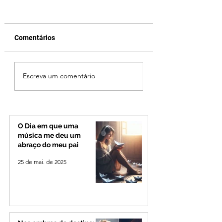
Comentários
Patrocínio realiza
Criança de 2 anos
Escreva um comentário
primeiras cirurgias de
morre em capota
reversão de colostomia
na Zona Rural de 
pelo SUS e reduz fila de
espera
O Dia em que uma
música me deu um
abraço do meu pai
25 de mai. de 2025