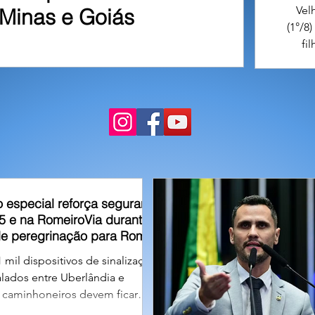
Vel
Minas e Goiás
(1°/8
fi
contr
 especial reforça segurança
5 e na RomeiroVia durante
de peregrinação para Romaria
 mil dispositivos de sinalização
alados entre Uberlândia e
; caminhoneiros devem ficar
restrições de tráfego para