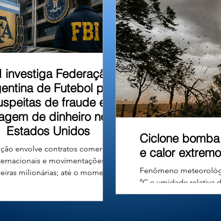
u em um barranco às
I investiga Federação
entina de Futebol por
uspeitas de fraude e
vagem de dinheiro nos
Estados Unidos
Ciclone bomba 
ção envolve contratos comerciais
e calor extremo
ternacionais e movimentações
Fenômeno meteorológic
ceiras milionárias; até o momento,
°C e umidade relativa 
ão há denúncias formais nem
poeira encobrem a pais
nações contra a entidade ou seus
umidade do ar deve fic
gentes. A Associação do Futebol
artificial. A formação 
tino (AFA), entidade responsável