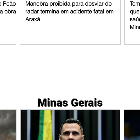
o Peão
Manobra proibida para desviar de
Tem
ra obras
radar termina em acidente fatal em
que
Araxá
saú
Min
Minas Gerais