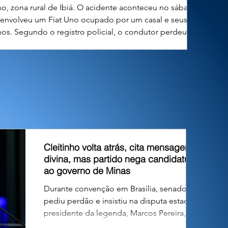
ho, zona rural de Ibiá. O acidente aconteceu no sábado
) envolveu um Fiat Uno ocupado por um casal e seus dois
lhos. Segundo o registro policial, o condutor perdeu o
ole direcional do veículo, que tombou em um barranco às
Cleitinho volta atrás, cita mensagem
divina, mas partido nega candidatura
ao governo de Minas
Durante convenção em Brasília, senador
pediu perdão e insistiu na disputa estadual;
presidente da legenda, Marcos Pereira,
declarou encerrada a fase deliberativa e