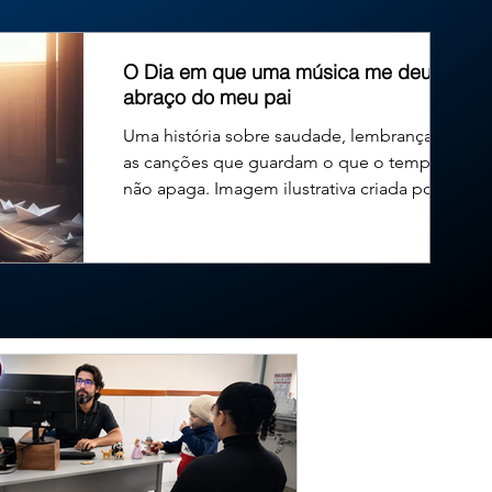
 Brasil trará impactos diretos ao Triângulo Mineiro e ao
O Dia em que uma música me deu um
abraço do meu pai
Uma história sobre saudade, lembranças e
as canções que guardam o que o tempo
não apaga. Imagem ilustrativa criada por
inteligência...