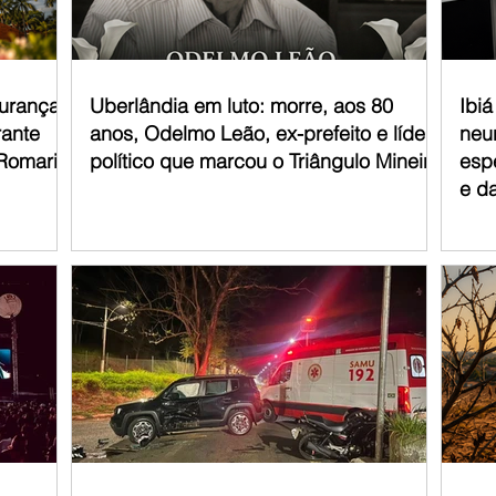
gurança
Uberlândia em luto: morre, aos 80
Ibi
rante
anos, Odelmo Leão, ex-prefeito e líder
neur
 Romaria
político que marcou o Triângulo Mineiro
esp
e d