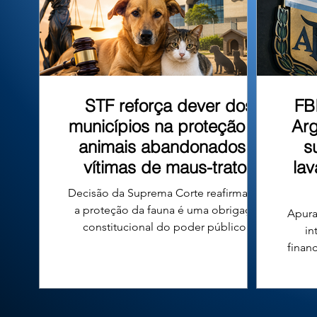
que tombo
STF reforça dever dos
FB
municípios na proteção de
Arg
animais abandonados e
s
vítimas de maus-tratos
la
Decisão da Suprema Corte reafirma que
a proteção da fauna é uma obrigação
Apura
constitucional do poder público e
in
fortalece a responsabilidade das
finan
prefeituras em todo o país. A proteção
n
de cães e gatos abandonados ou vítimas
conde
de maus-tratos voltou ao centro do
diri
debate jurídico no Brasil após uma
Argen