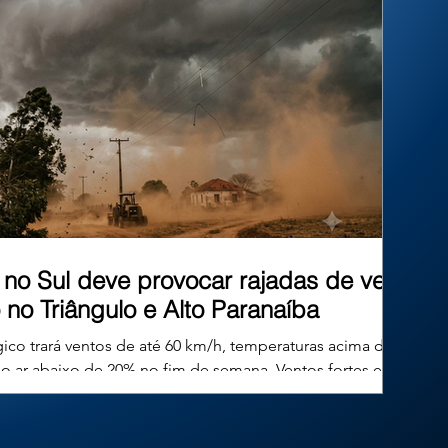
de um município paulista, a Corte reafirmou
que as prefeituras têm o dever constituc
no Sul deve provocar rajadas de vento
 no Triângulo e Alto Paranaíba
o trará ventos de até 60 km/h, temperaturas acima de 36
do ar abaixo de 20% no fim de semana. Ventos fortes e
agem no interior mineiro com a chegada da frente fria;
ar abaixo de 20%. Imagem ilustrativa gerada por inteligência
de um ciclone extratropical com características de ciclone