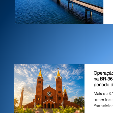
Operação
na BR-36
período 
Mais de 3,1
foram inst
Patrocínio
atentos às 