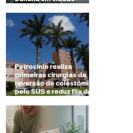
mineira de pouco mais de
4 mil habitantes
Patrocínio realiza
primeiras cirurgias de
reversão de colostomia
pelo SUS e reduz fila de
espera