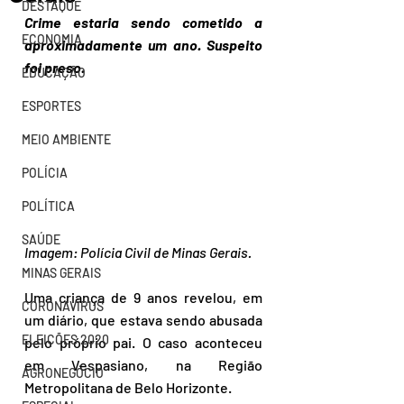
DESTAQUE
Crime estaria sendo cometido a 
ECONOMIA
aproximadamente um ano. Suspeito 
foi preso.
EDUCAÇÃO
ESPORTES
MEIO AMBIENTE
POLÍCIA
POLÍTICA
SAÚDE
Imagem: Polícia Civil de Minas Gerais.
MINAS GERAIS
Uma criança de 9 anos revelou, em 
CORONAVÍRUS
um diário, que estava sendo abusada 
ELEIÇÕES 2020
pelo próprio pai. O caso aconteceu 
em Vespasiano, na Região 
AGRONEGÓCIO
Metropolitana de Belo Horizonte. 