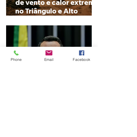
de vento e calor extremo
no Triângulo e Alto
Paranaíba
Phone
Email
Facebook
Cleitinho volta atrás, cita
mensagem divina, mas
partido nega
candidatura ao governo
de Minas