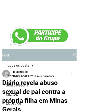
Post
Todos os posts
ibiaemfoco
Todos os posts
8 de jun. de 2023
2 min de leitura
Diário revela abuso
Sem categoria
sexual de pai contra a
CIDADE
própria filha em Minas
CULTURA
Gerais