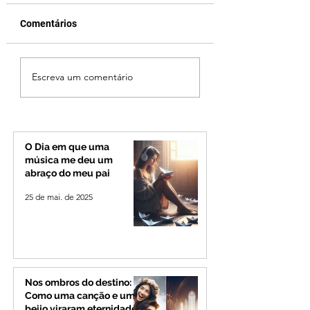
Comentários
Ciclone bomba no Sul
Cleitinho volta atr
Escreva um comentário
deve provocar rajadas
cita mensagem di
de vento e calor
mas partido nega
extremo no Triângulo e
candidatura ao g
Alto Paranaíba
de Minas
O Dia em que uma
música me deu um
abraço do meu pai
25 de mai. de 2025
Nos ombros do destino:
Como uma canção e um
beijo viraram eternidade