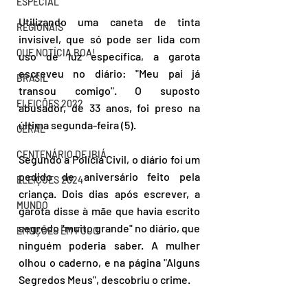
ESPECIAL
Utilizando uma caneta de tinta 
REGIONAIS
invisível, que só pode ser lida com 
QUE NOTÍCIA BOA!
uso de luz específica, a garota 
escreveu no diário: "Meu pai já 
BRASIL
transou comigo". O suposto 
ELEIÇÕES 2022
abusador, de 33 anos, foi preso na 
última segunda-feira (5).
GERAL
CENTENÁRIO DE IBIÁ
Segundo a Polícia Civil, o diário foi um 
pedido de aniversário feito pela 
ELEIÇÕES 2024
criança. Dois dias após escrever, a 
MUNDO
garota disse à mãe que havia escrito 
segredo "muito grande" no diário, que 
EMOÇÕES EM FOCO
ninguém poderia saber. A mulher 
olhou o caderno, e na página "Alguns 
Segredos Meus", descobriu o crime.