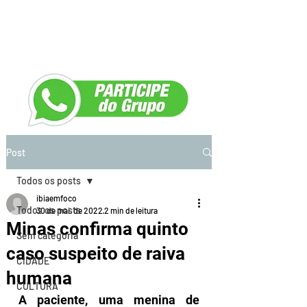
Post
Todos os posts
ibiaemfoco
Todos os posts
30 de mai. de 2022
2 min de leitura
Minas confirma quinto
Sem categoria
caso suspeito de raiva
CIDADE
humana
CULTURA
A paciente, uma menina de 