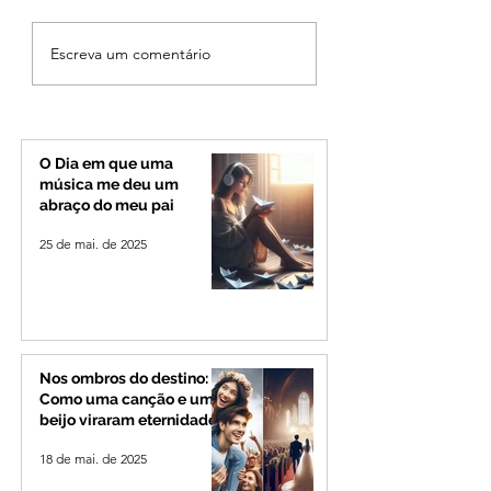
Ciclone bomba no Sul
Cleitinho volta atr
Escreva um comentário
deve provocar rajadas
cita mensagem di
de vento e calor
mas partido nega
extremo no Triângulo e
candidatura ao g
Alto Paranaíba
de Minas
O Dia em que uma
música me deu um
abraço do meu pai
25 de mai. de 2025
Nos ombros do destino:
Como uma canção e um
beijo viraram eternidade
18 de mai. de 2025