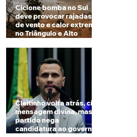
Ciclone bomba no Sul
deve provocar rajadas
de vento e calor extremo
no Triângulo e Alto
Paranaíba
Cleitinho volta atrás, cita
mensagem divina, mas
partido nega
candidatura ao governo