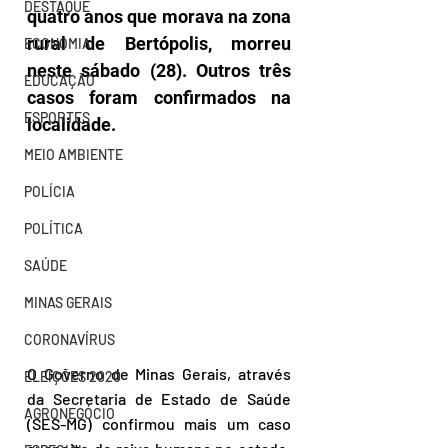
DESTAQUE
quatro anos que morava na zona 
rural de Bertópolis, morreu 
ECONOMIA
neste sábado (28). Outros três 
EDUCAÇÃO
casos foram confirmados na 
ESPORTES
localidade.
MEIO AMBIENTE
POLÍCIA
POLÍTICA
SAÚDE
MINAS GERAIS
CORONAVÍRUS
O Governo de Minas Gerais, através 
ELEIÇÕES 2020
da Secretaria de Estado de Saúde 
AGRONEGÓCIO
(SES-MG) confirmou mais um caso 