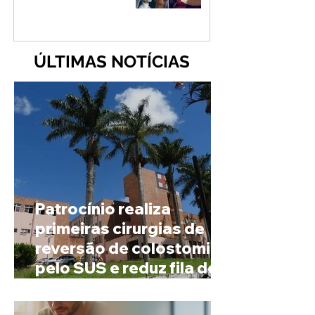
ÚLTIMAS NOTÍCIAS
Patrocínio realiza
primeiras cirurgias de
reversão de colostomia
pelo SUS e reduz fila de
espera