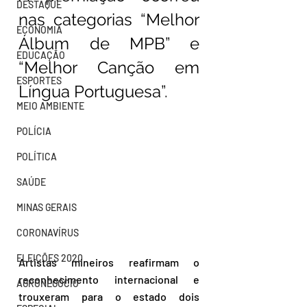
DESTAQUE
nas categorias “Melhor 
ECONOMIA
Álbum de MPB” e 
EDUCAÇÃO
“Melhor Canção em 
ESPORTES
Língua Portuguesa”.
MEIO AMBIENTE
POLÍCIA
POLÍTICA
SAÚDE
MINAS GERAIS
CORONAVÍRUS
ELEIÇÕES 2020
Artistas mineiros reafirmam o 
reconhecimento internacional e 
AGRONEGÓCIO
trouxeram para o estado dois 