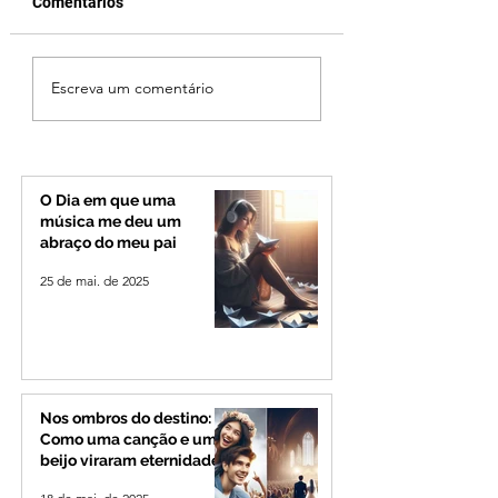
Comentários
MPMG tenta barrar
Ciclone bomba no
Escreva um comentário
gastos de R$ 1,8 milhão
deve provocar ra
com shows da Festa da
de vento e calor
Banana em cidade
extremo no Triâng
mineira de pouco mais
Alto Paranaíba
de 4 mil habitantes
O Dia em que uma
música me deu um
abraço do meu pai
25 de mai. de 2025
Nos ombros do destino:
Como uma canção e um
beijo viraram eternidade