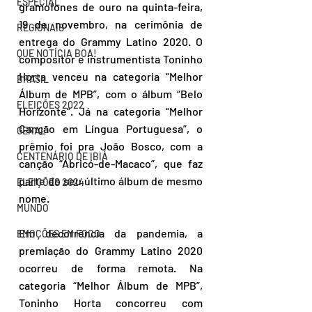
ESPECIAL
gramofones de ouro na quinta-feira, 
19 de novembro, na cerimônia de 
REGIONAIS
entrega do Grammy Latino 2020. O 
QUE NOTÍCIA BOA!
compositor e instrumentista Toninho 
Horta venceu na categoria “Melhor 
BRASIL
Álbum de MPB”, com o álbum “Belo 
ELEIÇÕES 2022
Horizonte”. Já na categoria “Melhor 
Canção em Língua Portuguesa”, o 
GERAL
prêmio foi pra João Bosco, com a 
CENTENÁRIO DE IBIÁ
canção “Abricó-de-Macaco”, que faz 
parte do seu último álbum de mesmo 
ELEIÇÕES 2024
nome.
MUNDO
Em decorrência da pandemia, a 
EMOÇÕES EM FOCO
premiação do Grammy Latino 2020 
ocorreu de forma remota. Na 
categoria “Melhor Álbum de MPB”, 
Toninho Horta concorreu com 