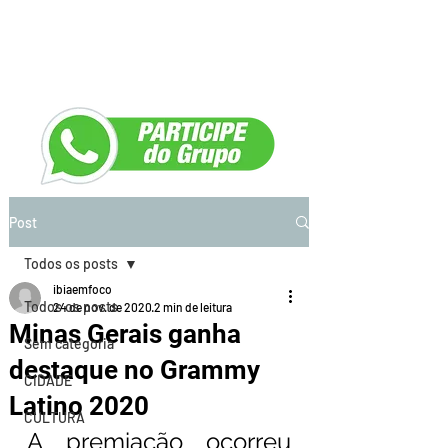
Post
Todos os posts
ibiaemfoco
Todos os posts
24 de nov. de 2020
2 min de leitura
Minas Gerais ganha
Sem categoria
destaque no Grammy
CIDADE
Latino 2020
CULTURA
A premiação ocorreu 