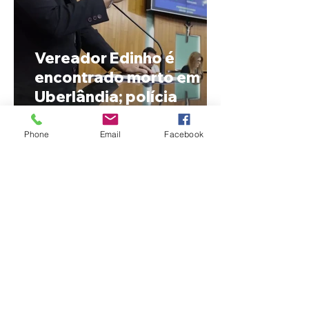
Vereador Edinho é
encontrado morto em
Uberlândia; polícia
investiga o caso
Phone
Email
Facebook
MPMG tenta barrar
gastos de R$ 1,8 milhão
com shows da Festa da