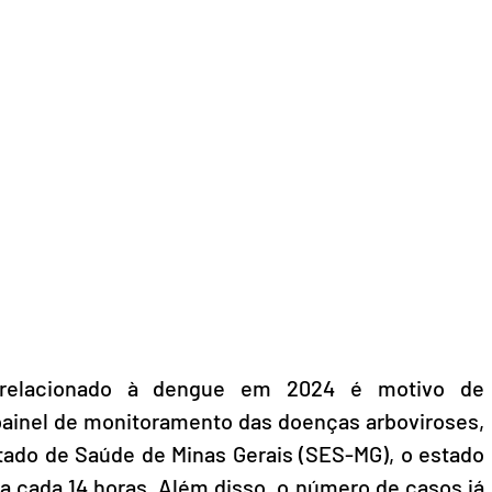
 relacionado à dengue em 2024 é motivo de 
ainel de monitoramento das doenças arboviroses, 
stado de Saúde de Minas Gerais (SES-MG), o estado 
a cada 14 horas. Além disso, o número de casos já 