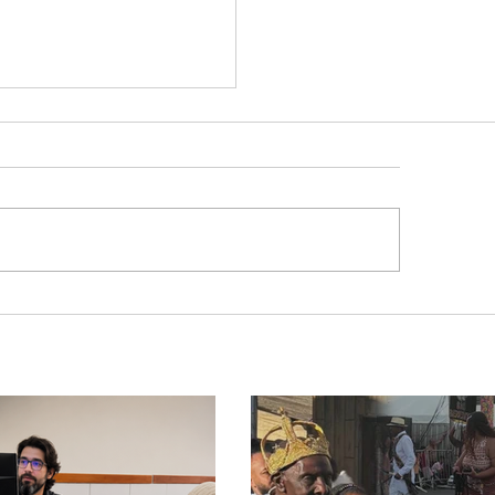
G tenta barrar gastos
$ 1,8 milhão com
ws da Festa da Banana
cidade mineira de
o mais de 4 mil
tantes