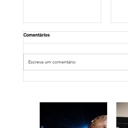
Comentários
Escreva um comentário
Vereador Edinho é
MPM
encontrado morto em
de R
Uberlândia; polícia
sho
investiga o caso
em 
pouc
habi