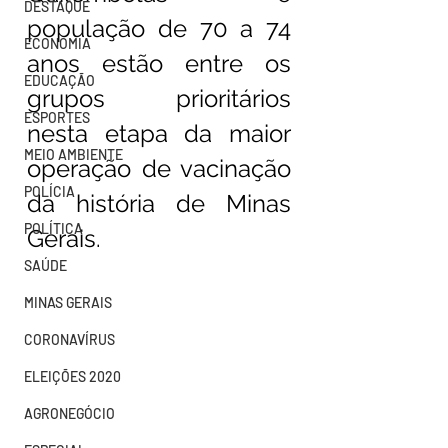
DESTAQUE
população de 70 a 74 
ECONOMIA
anos estão entre os 
EDUCAÇÃO
grupos prioritários 
ESPORTES
nesta etapa da maior 
MEIO AMBIENTE
operação de vacinação 
POLÍCIA
da história de Minas 
POLÍTICA
Gerais.
SAÚDE
MINAS GERAIS
CORONAVÍRUS
ELEIÇÕES 2020
AGRONEGÓCIO