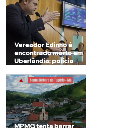
Vereador Edinho é
encontrado morto em
Uberlândia; polícia
investiga o caso
MPMG tenta barrar