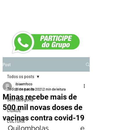
Post
Todos os posts
ibiaemfoco
Todos os posts
21 de mar. de 2021
2 min de leitura
Minas recebe mais de
Sem categoria
500 mil novas doses de
CIDADE
vacinas contra covid-19
CULTURA
Quilombolas e 