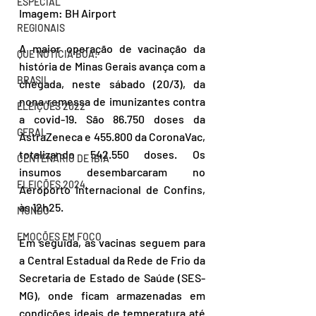
ESPECIAL
Imagem: BH Airport
REGIONAIS
A maior operação de vacinação da 
QUE NOTÍCIA BOA!
história de Minas Gerais avança com a 
BRASIL
chegada, neste sábado (20/3), da 
nona remessa de imunizantes contra 
ELEIÇÕES 2022
a covid-19. São 86.750 doses da 
GERAL
AstraZeneca e 455.800 da CoronaVac, 
totalizando 542.550 doses. Os 
CENTENÁRIO DE IBIÁ
insumos desembarcaram no 
ELEIÇÕES 2024
Aeroporto Internacional de Confins, 
às 12h25. 
MUNDO
EMOÇÕES EM FOCO
Em seguida, as vacinas seguem para 
a Central Estadual da Rede de Frio da 
Secretaria de Estado de Saúde (SES-
MG), onde ficam armazenadas em 
condições ideais de temperatura até 