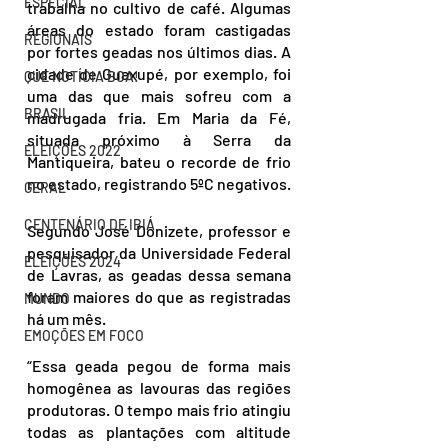
ESPECIAL
trabalha no cultivo de café. Algumas 
áreas do estado foram castigadas  
REGIONAIS
por fortes geadas nos últimos dias. A 
cidade de Guaxupé, por exemplo, foi 
QUE NOTÍCIA BOA!
uma das que mais sofreu com a 
BRASIL
madrugada fria. Em Maria da Fé, 
situada próximo à Serra da 
ELEIÇÕES 2022
Mantiqueira, bateu o recorde de frio 
no estado, registrando 5ºC negativos.
GERAL
CENTENÁRIO DE IBIÁ
Segundo José Donizete, professor e 
pesquisador da Universidade Federal 
ELEIÇÕES 2024
de Lavras, as geadas dessa semana 
foram maiores do que as registradas 
MUNDO
há um mês.
EMOÇÕES EM FOCO
“Essa geada pegou de forma mais 
homogênea as lavouras das regiões 
produtoras. O tempo mais frio atingiu 
todas as plantações com altitude 