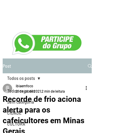
Post
Todos os posts
ibiaemfoco
Todos os posts
21 de jul. de 2021
2 min de leitura
Recorde de frio aciona
Sem categoria
alerta para os
CIDADE
cafeicultores em Minas
CULTURA
Gerais