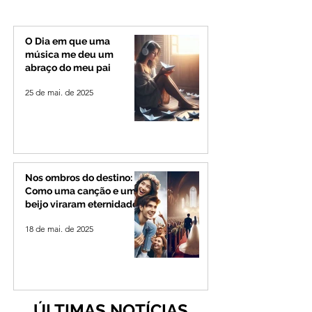
candidatura ao governo
Governo de Minas
de Minas
permanecerá no
Senado
O Dia em que uma
música me deu um
abraço do meu pai
25 de mai. de 2025
Nos ombros do destino:
Como uma canção e um
beijo viraram eternidade
18 de mai. de 2025
ÚLTIMAS NOTÍCIAS