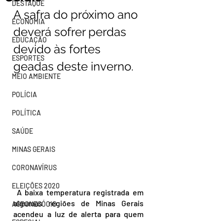
DESTAQUE
A safra do próximo ano 
ECONOMIA
deverá sofrer perdas 
EDUCAÇÃO
devido às fortes 
ESPORTES
geadas deste inverno.
MEIO AMBIENTE
POLÍCIA
POLÍTICA
SAÚDE
MINAS GERAIS
CORONAVÍRUS
ELEIÇÕES 2020
 A baixa temperatura registrada em 
algumas regiões de Minas Gerais 
AGRONEGÓCIO
acendeu a luz de alerta para quem 