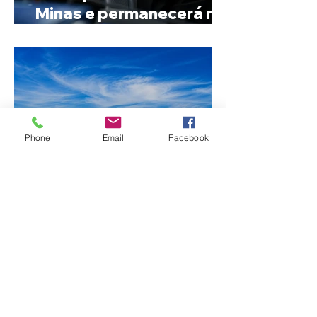
Minas e permanecerá no
Senado
Phone
Email
Facebook
Fechamento da Ponte
Quinca Mariano muda
rotina de turistas e
transportadores entre
Minas e Goiás