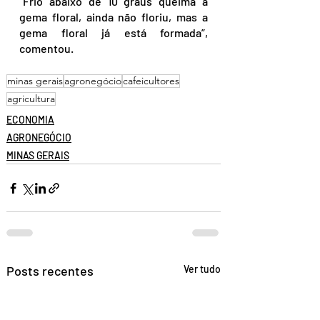
“Frio abaixo de 10 graus queima a 
gema floral, ainda não floriu, mas a 
gema floral já está formada”, 
comentou.
minas gerais
agronegócio
cafeicultores
agricultura
ECONOMIA
AGRONEGÓCIO
MINAS GERAIS
Posts recentes
Ver tudo