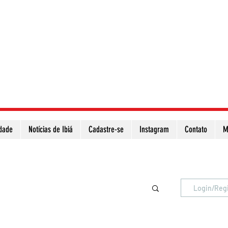
idade
Notícias de Ibiá
Cadastre-se
Instagram
Contato
M
Atualize a página para ver as novas notícias
Login/Reg