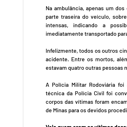
Na ambulância, apenas um dos 
parte traseira do veículo, sobr
intensas, indicando a possi
imediatamente transportado para
Infelizmente, todos os outros c
acidente. Entre os mortos, alé
estavam quatro outras pessoas na
A Polícia Militar Rodoviária fo
técnica da Polícia Civil foi co
corpos das vítimas foram encami
de Minas para os devidos proced
Veja quem eram as vítimas dess