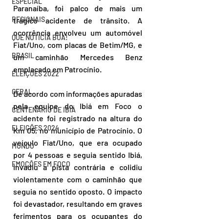
ESPECIAL
Paranaíba, foi palco de mais um 
REGIONAIS
trágico acidente de trânsito. A 
ocorrência envolveu um automóvel 
QUE NOTÍCIA BOA!
Fiat/Uno, com placas de Betim/MG, e 
BRASIL
um caminhão Mercedes Benz 
emplacado em Patrocínio.
ELEIÇÕES 2022
GERAL
De acordo com informações apuradas 
pela equipe do Ibiá em Foco o 
CENTENÁRIO DE IBIÁ
acidente foi registrado na altura do 
ELEIÇÕES 2024
Km 05, no município de Patrocínio. O 
veículo Fiat/Uno, que era ocupado 
MUNDO
por 4 pessoas e seguia sentido Ibiá, 
EMOÇÕES EM FOCO
invadiu a pista contrária e colidiu 
violentamente com o caminhão que 
seguia no sentido oposto. O impacto 
foi devastador, resultando em graves 
ferimentos para os ocupantes do 