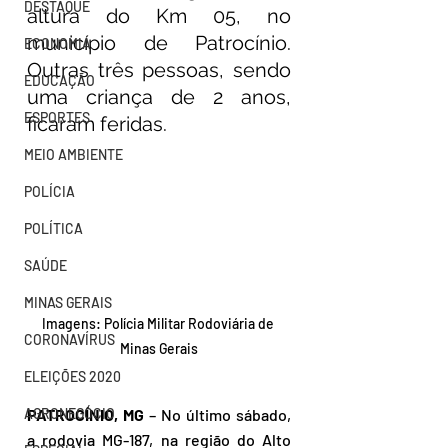
DESTAQUE
altura do Km 05, no 
município de Patrocínio. 
ECONOMIA
Outras três pessoas, sendo 
EDUCAÇÃO
uma criança de 2 anos, 
ESPORTES
ficaram feridas.
MEIO AMBIENTE
POLÍCIA
POLÍTICA
SAÚDE
MINAS GERAIS
Imagens: Polícia Militar Rodoviária de 
CORONAVÍRUS
Minas Gerais
ELEIÇÕES 2020
AGRONEGÓCIO
PATROCÍNIO, MG
 – No último sábado, 
a rodovia MG-187, na região do Alto 