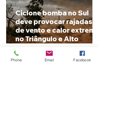
Ciclone bomba no Sul
deve provocar rajadas
de vento e calor extremo
no Triângulo e Alto
Paranaíba
Phone
Email
Facebook
Cleitinho volta atrás, cita
mensagem divina, mas
partido nega
candidatura ao governo