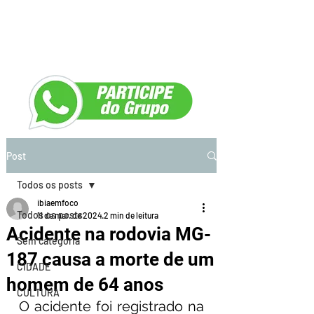
Post
Todos os posts
ibiaemfoco
Todos os posts
11 de mar. de 2024
2 min de leitura
Acidente na rodovia MG-
Sem categoria
187 causa a morte de um
CIDADE
homem de 64 anos
CULTURA
O acidente foi registrado na 