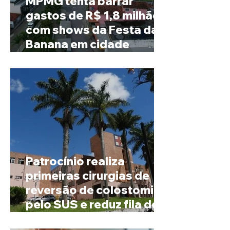
MPMG tenta barrar
gastos de R$ 1,8 milhão
com shows da Festa da
Banana em cidade
mineira de pouco mais de
4 mil habitantes
Patrocínio realiza
primeiras cirurgias de
reversão de colostomia
pelo SUS e reduz fila de
espera