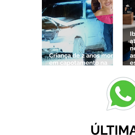
I
a
n
Criança de 2 anos morre
a
em capotamento na
e
Zona Rural de Ibiá
c
r
ÚLTIM