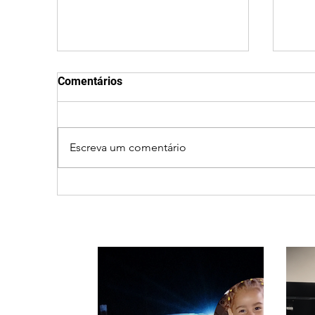
Comentários
Escreva um comentário
Após desistência,
Jov
arrependimento e veto do
após
partido, Cleitinho é
muni
confirmado candidato ao
Governo de Minas