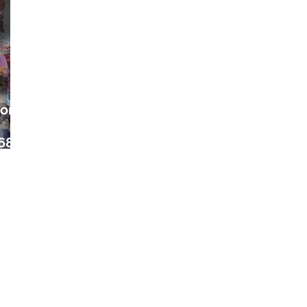
ora
68