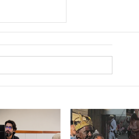
em de 24 anos é morto
 briga durante luau no
cípio de Rio Paranaíba