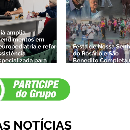
biá amplia
tendimentos em
europediatria e reforça
Festa de Nossa Senh
ssistência
do Rosário e São
specializada para
Benedito Completa 
rianças da cidade e da
Anos em Ibiá
egião
AS NOTÍCIAS