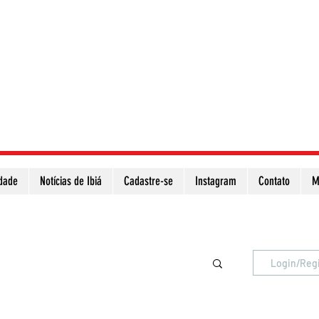
idade
Notícias de Ibiá
Cadastre-se
Instagram
Contato
M
Atualize a página para ver as novas notícias
Login/Reg