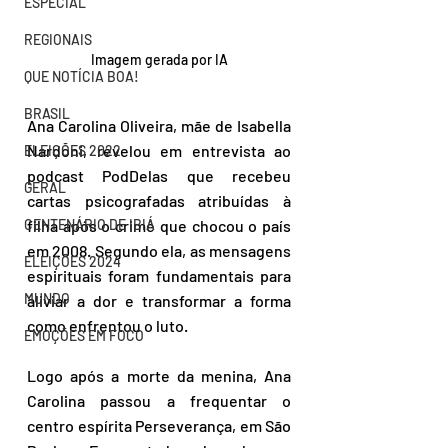
ESPECIAL
REGIONAIS
Imagem gerada por IA
QUE NOTÍCIA BOA!
BRASIL
Ana Carolina Oliveira, mãe de Isabella 
Nardoni, revelou em entrevista ao 
ELEIÇÕES 2022
podcast PodDelas que recebeu 
GERAL
cartas psicografadas atribuídas à 
CENTENÁRIO DE IBIÁ
filha após o crime que chocou o país 
em 2008. Segundo ela, as mensagens 
ELEIÇÕES 2024
espirituais foram fundamentais para 
MUNDO
aliviar a dor e transformar a forma 
como enfrentou o luto.
EMOÇÕES EM FOCO
Logo após a morte da menina, Ana 
Carolina passou a frequentar o 
centro espírita Perseverança, em São 