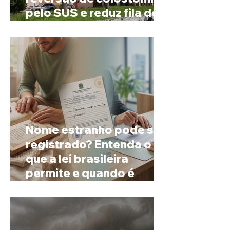
pelo SUS e reduz fila de
espera
Nome estranho pode ser
registrado? Entenda o
que a lei brasileira
permite e quando é
possível mudar o
prenome