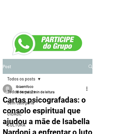
Post
Todos os posts
ibiaemfoco
Todos os posts
18 de mai.
2 min de leitura
Cartas psicografadas: o
Sem categoria
consolo espiritual que
CIDADE
ajudou a mãe de Isabella
CULTURA
Nardoni a enfrentar o luto