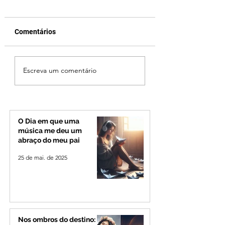
Comentários
STF reforça dever dos
Proposta de lei
Escreva um comentário
municípios na proteção
aprovada na Câm
de animais
proíbe cobrança 
abandonados e vítimas
tarifa mínima nas
de maus-tratos
contas de água
O Dia em que uma
música me deu um
abraço do meu pai
25 de mai. de 2025
Nos ombros do destino: