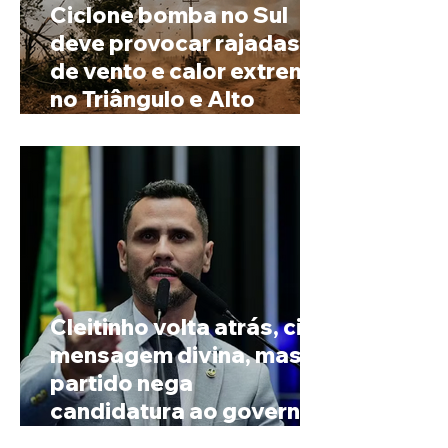
Ciclone bomba no Sul
deve provocar rajadas
de vento e calor extremo
no Triângulo e Alto
Paranaíba
Cleitinho volta atrás, cita
mensagem divina, mas
partido nega
candidatura ao governo
de Minas