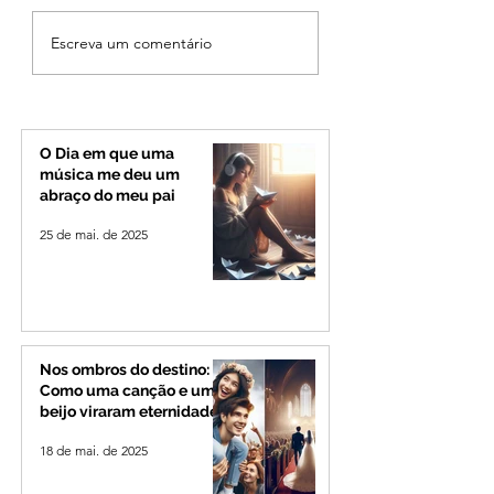
Fechamento da Ponte
Criança de 2 anos
Escreva um comentário
Quinca Mariano muda
morre em capota
rotina de turistas e
na Zona Rural de 
transportadores entre
Minas e Goiás
O Dia em que uma
música me deu um
abraço do meu pai
25 de mai. de 2025
Nos ombros do destino:
Como uma canção e um
beijo viraram eternidade
18 de mai. de 2025