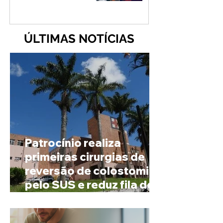
ÚLTIMAS NOTÍCIAS
Patrocínio realiza
primeiras cirurgias de
reversão de colostomia
pelo SUS e reduz fila de
espera