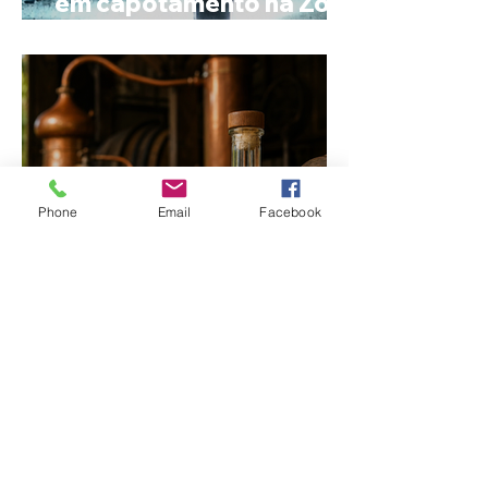
em capotamento na Zona
Rural de Ibiá
Phone
Email
Facebook
Minas Gerais amplia
liderança na produção
de cachaça e concentra
mais de um terço dos
alambiques do Brasil