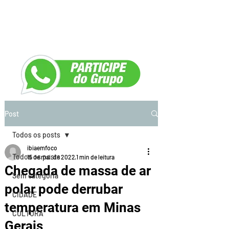
Post
Todos os posts
ibiaemfoco
Todos os posts
15 de mai. de 2022
1 min de leitura
Chegada de massa de ar
Sem categoria
polar pode derrubar
CIDADE
temperatura em Minas
CULTURA
Gerais