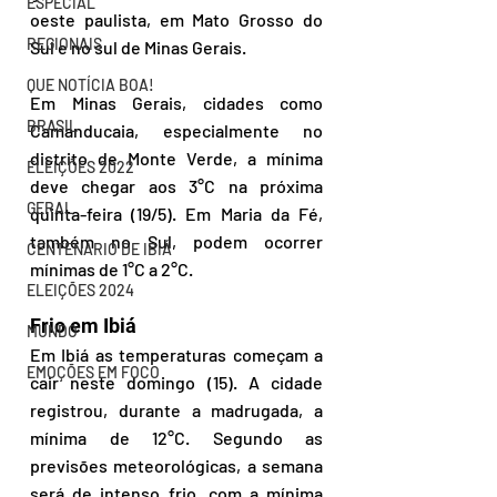
ESPECIAL
oeste paulista, em Mato Grosso do 
REGIONAIS
Sul e no sul de Minas Gerais. 
QUE NOTÍCIA BOA!
Em Minas Gerais, cidades como 
BRASIL
Camanducaia, especialmente no 
distrito de Monte Verde, a mínima 
ELEIÇÕES 2022
deve chegar aos 3°C na próxima 
GERAL
quinta-feira (19/5). Em Maria da Fé, 
também no Sul, podem ocorrer 
CENTENÁRIO DE IBIÁ
mínimas de 1°C a 2°C. 
ELEIÇÕES 2024
Frio em Ibiá
MUNDO
Em Ibiá as temperaturas começam a 
EMOÇÕES EM FOCO
cair neste domingo (15). A cidade 
registrou, durante a madrugada, a 
mínima de 12°C. Segundo as 
previsões meteorológicas, a semana 
será de intenso frio, com a mínima 