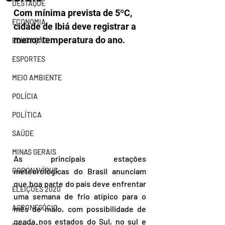
DESTAQUE
Com mínima prevista de 5ºC, 
ECONOMIA
cidade de Ibiá deve registrar a 
menor temperatura do ano.
EDUCAÇÃO
ESPORTES
MEIO AMBIENTE
POLÍCIA
POLÍTICA
SAÚDE
MINAS GERAIS
As principais estações 
CORONAVÍRUS
meteorológicas do Brasil anunciam 
que boa parte do país deve enfrentar 
ELEIÇÕES 2020
uma semana de frio atípico para o 
AGRONEGÓCIO
mês de maio, com possibilidade de 
geada nos estados do Sul, no sul e 