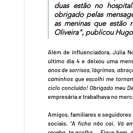
duas estão no hospital
obrigado pelas mensage
as meninas que estão no
Oliveira", publicou Hugo
Além de influenciadora, Júlia N
último dia 4 e deixou uma men
anos de sorrisos, lágrimas, abraç
caminhos que escolhi me tornam 
ciclo concluído! Obrigado meu D
empresária e trabalhava no merc
Amigos, familiares e seguidores
sociais. 
“A ficha não cai. Vá em
receba, te acolha ... Fique bem