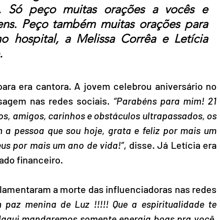
. Só peço muitas orações a vocês e 
ns. Peço também muitas orações para 
 hospital, a Melissa Corrêa e Letícia 
.
oara era cantora. A jovem celebrou aniversário no 
sagem nas redes sociais. 
“Parabéns para mim! 21 
os, amigos, carinhos e obstáculos ultrapassados, os 
a pessoa que sou hoje, grata e feliz por mais um 
eus por mais um ano de vida!”
, disse. Já Letícia era 
ado financeiro.
 lamentaram a morte das influenciadoras nas redes 
 paz menina de Luz !!!!! Que a espiritualidade te 
, daqui mandaremos somente energia boas pra você. 