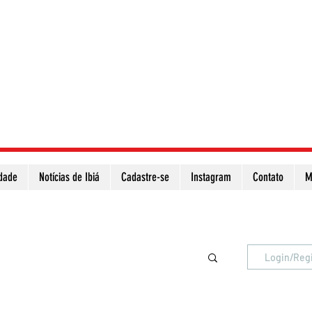
idade
Notícias de Ibiá
Cadastre-se
Instagram
Contato
M
Atualize a página para ver as novas notícias
Login/Reg