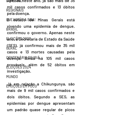
Apenas neste ano, já são mais de 35 
ESPECIAL
mil casos confirmados e 13 óbitos 
REGIONAIS
pela doença.
O estado de Minas Gerais está 
QUE NOTÍCIA BOA!
vivendo uma epidemia de dengue, 
BRASIL
confirmou o governo. Apenas neste 
ELEIÇÕES 2022
ano, a Secretaria de Estado da Saúde 
(SES), já confirmou mais de 35 mil 
GERAL
casos e 13 mortes causadas pela 
CENTENÁRIO DE IBIÁ
doença. Ainda há 105 mil casos 
prováveis, além de 52 óbitos em 
ELEIÇÕES 2024
investigação.
MUNDO
Já em relação a Chikungunya, são 
EMOÇÕES EM FOCO
mais de 9 mil casos confirmados e 
dois óbitos. Segundo a SES, as 
epidemias por dengue apresentam 
um padrão quase regular de picos 