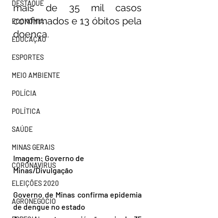
DESTAQUE
mais de 35 mil casos 
confirmados e 13 óbitos pela 
ECONOMIA
doença.
EDUCAÇÃO
ESPORTES
MEIO AMBIENTE
POLÍCIA
POLÍTICA
SAÚDE
MINAS GERAIS
Imagem: Governo de 
CORONAVÍRUS
Minas/Divulgação
ELEIÇÕES 2020
Governo de Minas confirma epidemia 
AGRONEGÓCIO
de dengue no estado