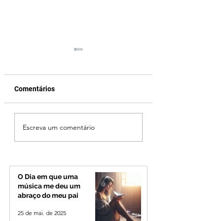
Comentários
Ciclone bomba no Sul
Cleitinho volta atr
Escreva um comentário
deve provocar rajadas
cita mensagem di
de vento e calor
mas partido nega
extremo no Triângulo e
candidatura ao g
Alto Paranaíba
de Minas
O Dia em que uma
música me deu um
abraço do meu pai
25 de mai. de 2025