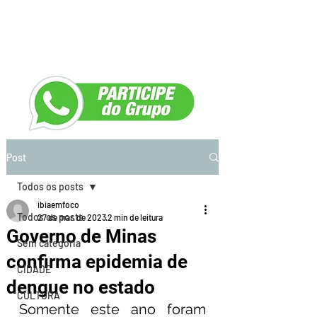
Post
Todos os posts
ibiaemfoco
Todos os posts
27 de mar. de 2023
2 min de leitura
Governo de Minas
Sem categoria
confirma epidemia de
CIDADE
dengue no estado
CULTURA
Somente este ano foram 