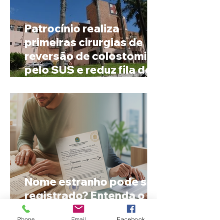
Patrocínio realiza
primeiras cirurgias de
reversão de colostomia
pelo SUS e reduz fila de
espera
Nome estranho pode ser
registrado? Entenda o
que a lei brasileira
Phone
Email
Facebook