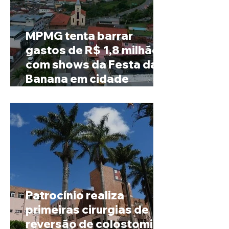
MPMG tenta barrar
gastos de R$ 1,8 milhão
com shows da Festa da
Banana em cidade
mineira de pouco mais de
4 mil habitantes
Patrocínio realiza
primeiras cirurgias de
reversão de colostomia