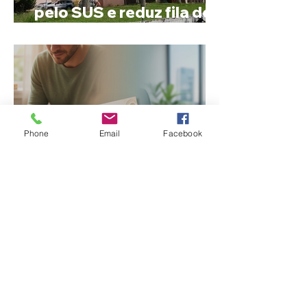
pelo SUS e reduz fila de
espera
Phone
Email
Facebook
Nome estranho pode ser
registrado? Entenda o
que a lei brasileira
permite e quando é
possível mudar o
prenome