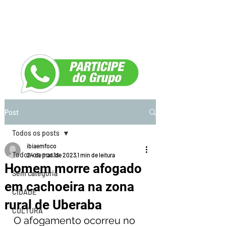
Post
Todos os posts
ibiaemfoco
Todos os posts
24 de mar. de 2023
1 min de leitura
Homem morre afogado
Sem categoria
em cachoeira na zona
CIDADE
rural de Uberaba
CULTURA
O afogamento ocorreu no 