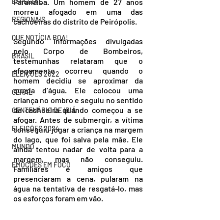
ESPECIAL
Paranaíba. Um homem de 27 anos 
morreu afogado em uma das 
REGIONAIS
cachoeiras do distrito de Peirópolis.
QUE NOTÍCIA BOA!
Segundo informações divulgadas 
pelo Corpo de Bombeiros, 
BRASIL
testemunhas relataram que o 
afogamento ocorreu quando o 
ELEIÇÕES 2022
homem decidiu se aproximar da 
queda d’água. Ele colocou uma 
GERAL
criança no ombro e seguiu no sentido 
da cachoeira quando começou a se 
CENTENÁRIO DE IBIÁ
afogar. Antes de submergir, a vítima 
ELEIÇÕES 2024
conseguiu jogar a criança na margem 
do lago, que foi salva pela mãe. Ele 
MUNDO
ainda tentou nadar de volta para a 
margem, mas não conseguiu. 
EMOÇÕES EM FOCO
Familiares e amigos que 
presenciaram a cena, pularam na 
água na tentativa de resgatá-lo, mas 
os esforços foram em vão.