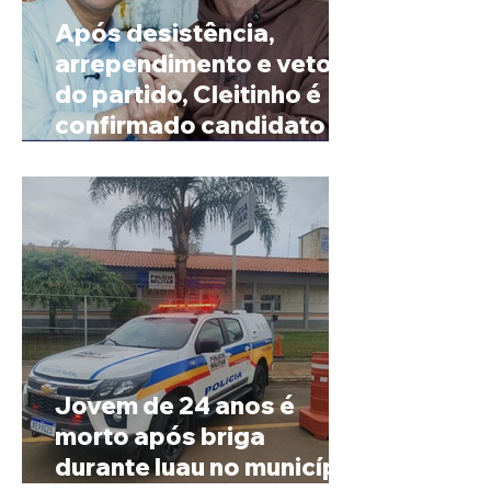
Após desistência,
arrependimento e veto
do partido, Cleitinho é
confirmado candidato ao
Governo de Minas
Jovem de 24 anos é
morto após briga
durante luau no município