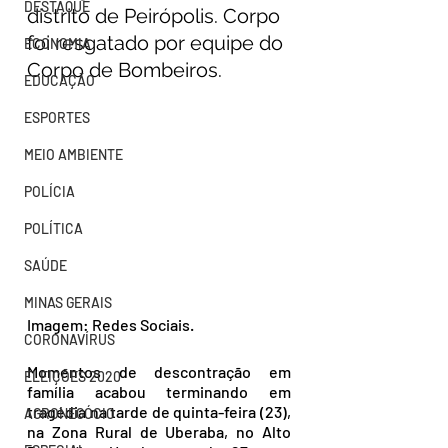
DESTAQUE
distrito de Peirópolis. Corpo 
foi resgatado por equipe do 
ECONOMIA
Corpo de Bombeiros.
EDUCAÇÃO
ESPORTES
MEIO AMBIENTE
POLÍCIA
POLÍTICA
SAÚDE
MINAS GERAIS
Imagem: Redes Sociais.
CORONAVÍRUS
Momentos de descontração em 
ELEIÇÕES 2020
família acabou terminando em 
tragédia na tarde de quinta-feira (23), 
AGRONEGÓCIO
na Zona Rural de Uberaba, no Alto 