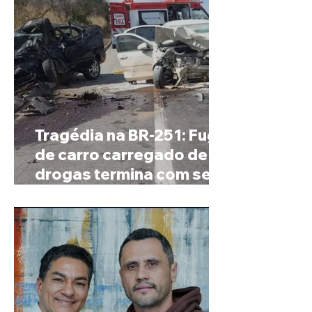
Tragédia na BR-251: Fuga
de carro carregado de
drogas termina com sete
mortos em Salinas