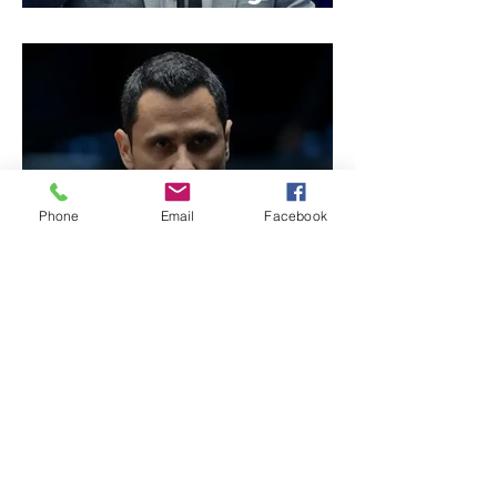
de Minas
Phone
Email
Facebook
Reviravolta na política
mineira: Cleitinho desiste
de disputar o Governo de
Minas e permanecerá no
Senado