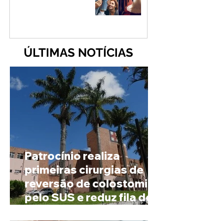
ÚLTIMAS NOTÍCIAS
Patrocínio realiza
primeiras cirurgias de
reversão de colostomia
pelo SUS e reduz fila de
espera