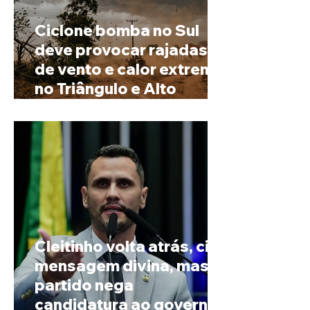
Ciclone bomba no Sul
deve provocar rajadas
de vento e calor extremo
no Triângulo e Alto
Paranaíba
Cleitinho volta atrás, cita
mensagem divina, mas
partido nega
candidatura ao governo