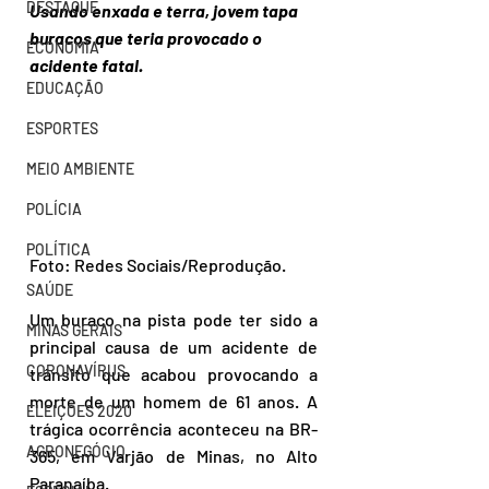
DESTAQUE
Usando enxada e terra, jovem tapa 
buracos que teria provocado o 
ECONOMIA
acidente fatal.
EDUCAÇÃO
ESPORTES
MEIO AMBIENTE
POLÍCIA
POLÍTICA
Foto: Redes Sociais/Reprodução.
SAÚDE
Um buraco na pista pode ter sido a 
MINAS GERAIS
principal causa de um acidente de 
CORONAVÍRUS
trânsito que acabou provocando a 
morte de um homem de 61 anos. A 
ELEIÇÕES 2020
trágica ocorrência aconteceu na BR-
AGRONEGÓCIO
365, em Varjão de Minas, no Alto 
Paranaíba. 