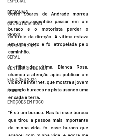
ESPECIAL
REGIONAIS
Celso Soares de Andrade morreu 
após um caminhão passar em um 
QUE NOTÍCIA BOA!
buraco e o motorista perder o 
BRASIL
controle da direção. A vítima estava 
em uma moto e foi atropelada pelo 
ELEIÇÕES 2022
caminhão.
GERAL
A filha da vítima, Bianca Rosa, 
CENTENÁRIO DE IBIÁ
chamou a atenção após publicar um 
ELEIÇÕES 2024
vídeo na internet, que mostra a jovem 
tapando buracos na pista usando uma 
MUNDO
enxada e terra.
EMOÇÕES EM FOCO
"É só um buraco. Mas foi esse buraco 
que tirou a pessoa mais importante 
da minha vida, foi esse buraco que 
acabou com minha vida, e agora me 