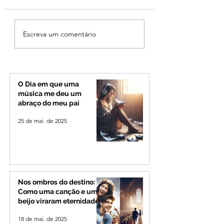
Ciclone bomba no Sul
Cleitinho volta atr
Escreva um comentário
deve provocar rajadas
cita mensagem di
de vento e calor
mas partido nega
extremo no Triângulo e
candidatura ao g
Alto Paranaíba
de Minas
O Dia em que uma
música me deu um
abraço do meu pai
25 de mai. de 2025
Nos ombros do destino:
Como uma canção e um
beijo viraram eternidade
18 de mai. de 2025