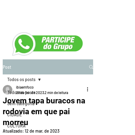
Post
Todos os posts
ibiaemfoco
Todos os posts
28 de fev. de 2023
2 min de leitura
Jovem tapa buracos na
Sem categoria
rodovia em que pai
CIDADE
morreu
CULTURA
Atualizado:
12 de mar. de 2023