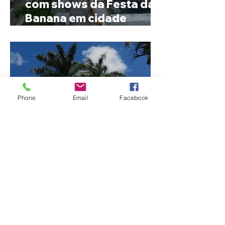
com shows da Festa da
Banana em cidade
mineira de pouco mais de
4 mil habitantes
Phone
Email
Facebook
Patrocínio realiza
primeiras cirurgias de
reversão de colostomia
pelo SUS e reduz fila de
espera