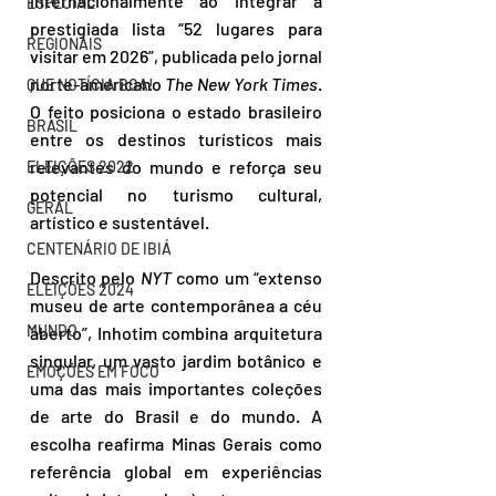
internacionalmente ao integrar a 
ESPECIAL
prestigiada lista “52 lugares para 
REGIONAIS
visitar em 2026”, publicada pelo jornal 
norte-americano 
The New York Times
. 
QUE NOTÍCIA BOA!
O feito posiciona o estado brasileiro 
BRASIL
entre os destinos turísticos mais 
relevantes do mundo e reforça seu 
ELEIÇÕES 2022
potencial no turismo cultural, 
GERAL
artístico e sustentável.
CENTENÁRIO DE IBIÁ
Descrito pelo 
NYT
 como um “extenso 
ELEIÇÕES 2024
museu de arte contemporânea a céu 
MUNDO
aberto”, Inhotim combina arquitetura 
singular, um vasto jardim botânico e 
EMOÇÕES EM FOCO
uma das mais importantes coleções 
de arte do Brasil e do mundo. A 
escolha reafirma Minas Gerais como 
referência global em experiências 