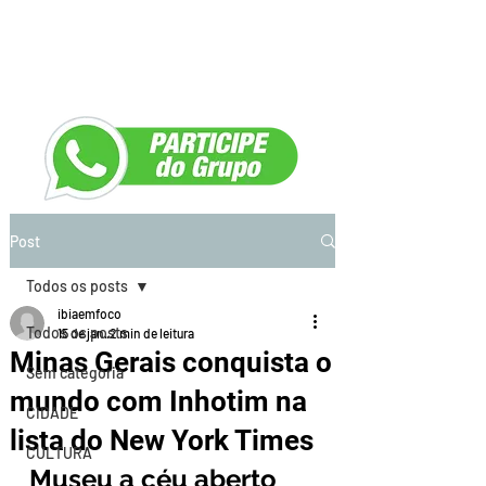
Post
Todos os posts
ibiaemfoco
Todos os posts
15 de jan.
2 min de leitura
Minas Gerais conquista o
Sem categoria
mundo com Inhotim na
CIDADE
lista do New York Times
CULTURA
Museu a céu aberto 