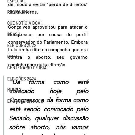
ESPECIAL
de modo a evitar “perda de direitos” 
das mulheres.
REGIONAIS
QUE NOTÍCIA BOA!
Gonçalves aproveitou para atacar o 
Congresso, por causa do perfil 
BRASIL
conservador do Parlamento. Embora 
ELEIÇÕES 2022
Lula tenha dito na campanha que era 
contra o aborto, seu governo 
GERAL
caminha para outra direção.
CENTENÁRIO DE IBIÁ
ELEIÇÕES 2024
“Da forma como está 
colocado hoje pelo 
MUNDO
Congresso e da forma como 
EMOÇÕES EM FOCO
está sendo convocado pelo 
Senado, qualquer discussão 
sobre aborto, nós vamos 