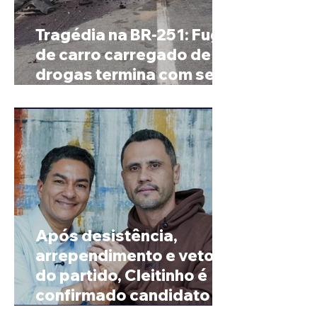
Tragédia na BR-251: Fuga
de carro carregado de
drogas termina com sete
mortos em Salinas
Após desistência,
arrependimento e veto
do partido, Cleitinho é
confirmado candidato ao
Governo de Minas