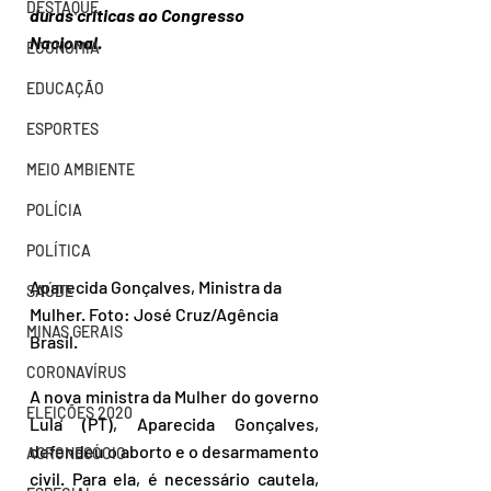
DESTAQUE
duras críticas ao Congresso 
Nacional.
ECONOMIA
EDUCAÇÃO
ESPORTES
MEIO AMBIENTE
POLÍCIA
POLÍTICA
Aparecida Gonçalves, Ministra da 
SAÚDE
Mulher. Foto: José Cruz/Agência 
MINAS GERAIS
Brasil.
CORONAVÍRUS
A nova ministra da Mulher do governo 
ELEIÇÕES 2020
Lula (PT), Aparecida Gonçalves, 
defendeu o aborto e o desarmamento 
AGRONEGÓCIO
civil. Para ela, é necessário cautela, 