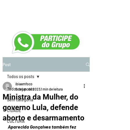
Post
Todos os posts
ibiaemfoco
Todos os posts
5 de jan. de 2023
1 min de leitura
Ministra da Mulher, do
Sem categoria
governo Lula, defende
CIDADE
aborto e desarmamento
CULTURA
Aparecida Gonçalves também fez 