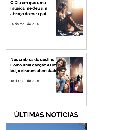
de 4 mil habitant
O Dia em que uma
música me deu um
abraço do meu pai
25 de mai. de 2025
Nos ombros do destino:
Como uma canção e um
beijo viraram eternidade
18 de mai. de 2025
ÚLTIMAS NOTÍCIAS