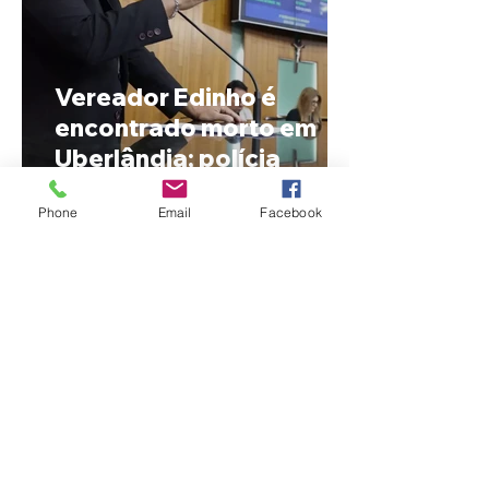
Vereador Edinho é
encontrado morto em
Uberlândia; polícia
investiga o caso
Phone
Email
Facebook
MPMG tenta barrar
gastos de R$ 1,8 milhão
com shows da Festa da