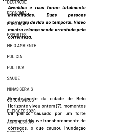
DESTAQUE
Avenidas e ruas foram totalmente 
ECONOMIA
interditadas. Duas pessoas 
morreram devido ao temporal. Vídeo 
EDUCAÇÃO
mostra criança sendo arrastada pela 
ESPORTES
correnteza.
MEIO AMBIENTE
POLÍCIA
POLÍTICA
SAÚDE
MINAS GERAIS
Grande parte da cidade de Belo 
CORONAVÍRUS
Horizonte viveu ontem (7), momentos 
ELEIÇÕES 2020
de pânico causado por um forte 
temporal. Houve transbordamento de 
AGRONEGÓCIO
córregos, o que causou inundação 