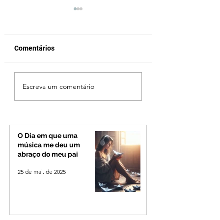
Comentários
Cleitinho volta atrás,
Reviravolta na pol
Escreva um comentário
cita mensagem divina,
mineira: Cleitinho
mas partido nega
desiste de disputa
candidatura ao governo
Governo de Minas
de Minas
permanecerá no
Senado
O Dia em que uma
música me deu um
abraço do meu pai
25 de mai. de 2025