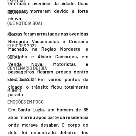
ESPECIAL
em ruas e avenidas da cidade. Duas 
pessoas morreram devido à forte 
REGIONAIS
chuva.
QUE NOTÍCIA BOA!
Carros foram arrastados nas avenidas 
BRASIL
Bernardo Vasconcelos e Cristiano 
ELEIÇÕES 2022
Machado, na Região Nordeste, e 
Vilarinho e Álvaro Camargos, em 
GERAL
Venda Nova. Motoristas e 
CENTENÁRIO DE IBIÁ
passageiros ficaram presos dentro 
dos carros. Em vários pontos da 
ELEIÇÕES 2024
cidade, o trânsito ficou totalmente 
MUNDO
parado.
EMOÇÕES EM FOCO
Em Santa Luzia, um homem de 65 
anos morreu após parte da residência 
onde morava desabar. O corpo do 
dele foi encontrado debaixo dos 