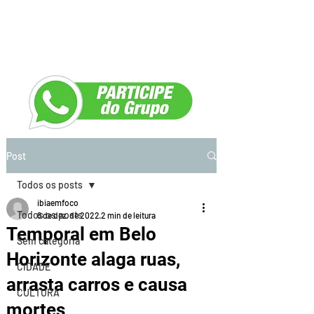
Post
Todos os posts
ibiaemfoco
Todos os posts
8 de dez. de 2022
2 min de leitura
Temporal em Belo
Sem categoria
Horizonte alaga ruas,
CIDADE
arrasta carros e causa
CULTURA
mortes