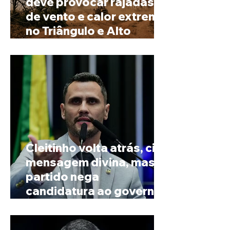
deve provocar rajadas
de vento e calor extremo
no Triângulo e Alto
Paranaíba
Cleitinho volta atrás, cita
mensagem divina, mas
partido nega
candidatura ao governo
de Minas