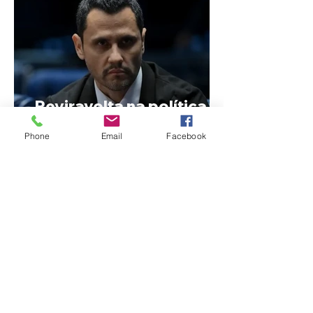
Reviravolta na política
mineira: Cleitinho desiste
Phone
Email
Facebook
de disputar o Governo de
Minas e permanecerá no
Senado