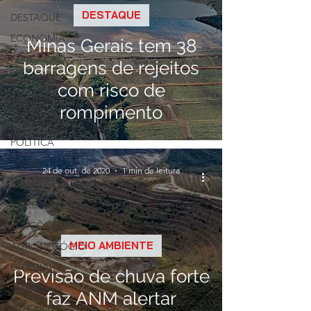
DESTAQUE
DESTAQUE
ECONOMIA
Minas Gerais tem 38
EDUCAÇÃO
barragens de rejeitos
ESPORTES
com risco de
MEIO AMBIENTE
rompimento
POLÍCIA
POLÍTICA
SAÚDE
24 de out. de 2020
1 min de leitura
MINAS GERAIS
CORONAVÍRUS
ELEIÇÕES 2020
MEIO AMBIENTE
AGRONEGÓCIO
ESPECIAL
Previsão de chuva forte
REGIONAIS
faz ANM alertar
QUE NOTÍCIA