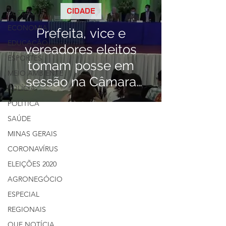
CIDADE
DESTAQUE
ECONOMIA
Prefeita, vice e
EDUCAÇÃO
vereadores eleitos
ESPORTES
tomam posse em
MEIO AMBIENTE
sessão na Câmara
POLÍCIA
Municipal de Ibiá.
POLÍTICA
SAÚDE
MINAS GERAIS
CORONAVÍRUS
ELEIÇÕES 2020
AGRONEGÓCIO
ESPECIAL
REGIONAIS
QUE NOTÍCIA