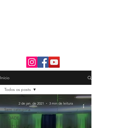
Início
Todos os posts
Todos os posts
2 de jan. de 2021
3 min de leitura
Sem categoria
CIDADE
CULTURA