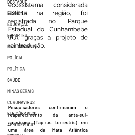
DESTAQUE
ecossistema, considerada 
extinta na região, foi 
ECONOMIA
registrada no Parque 
EDUCAÇÃO
Estadual do Cunhambebe 
ESPORTES
(RJ), graças a projeto de 
reintrodução.
MEIO AMBIENTE
POLÍCIA
POLÍTICA
SAÚDE
MINAS GERAIS
CORONAVÍRUS
Pesquisadores confirmaram o 
ELEIÇÕES 2020
reaparecimento da anta-sul-
americana (Tapirus terrestris) em 
AGRONEGÓCIO
uma área da Mata Atlântica 