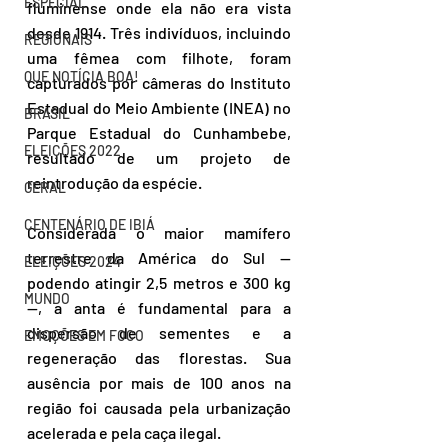
ESPECIAL
fluminense onde ela não era vista 
desde 1914. Três indivíduos, incluindo 
REGIONAIS
uma fêmea com filhote, foram 
QUE NOTÍCIA BOA!
capturados por câmeras do Instituto 
Estadual do Meio Ambiente (INEA) no 
BRASIL
Parque Estadual do Cunhambebe, 
ELEIÇÕES 2022
resultado de um projeto de 
reintrodução da espécie.  
GERAL
CENTENÁRIO DE IBIÁ
Considerada o maior mamífero 
terrestre da América do Sul — 
ELEIÇÕES 2024
podendo atingir 2,5 metros e 300 kg 
MUNDO
—, a anta é fundamental para a 
dispersão de sementes e a 
EMOÇÕES EM FOCO
regeneração das florestas. Sua 
ausência por mais de 100 anos na 
região foi causada pela urbanização 
acelerada e pela caça ilegal.  