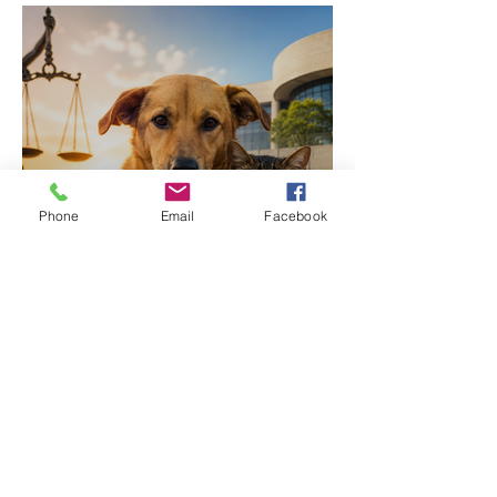
Phone
Email
Facebook
STF reforça dever dos
municípios na proteção
de animais abandonados
e vítimas de maus-tratos