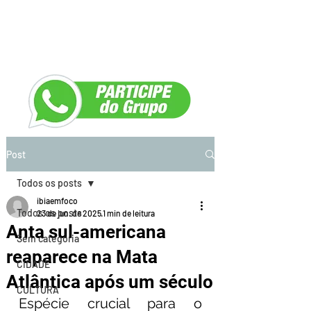
Post
Todos os posts
ibiaemfoco
Todos os posts
23 de jun. de 2025
1 min de leitura
Anta sul-americana
Sem categoria
reaparece na Mata
CIDADE
Atlântica após um século
CULTURA
Espécie crucial para o 