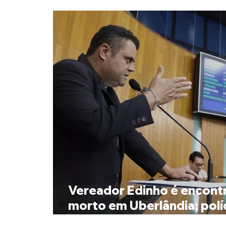
Vereador Edinho é encont
morto em Uberlândia; polí
investiga o caso