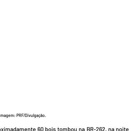
Imagem: PRF/Divulgação.
ximadamente 60 bois tombou na BR-262, na noite 