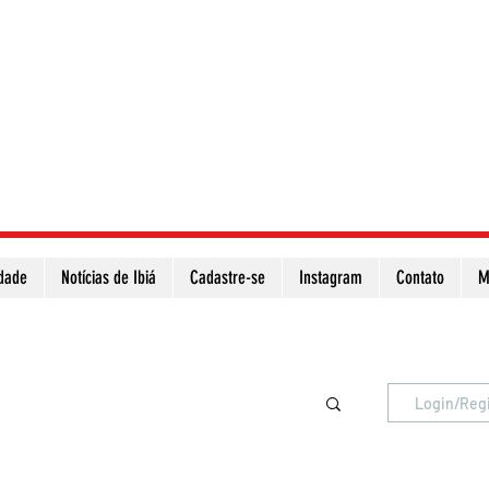
idade
Notícias de Ibiá
Cadastre-se
Instagram
Contato
M
Atualize a página para ver as novas notícias
Login/Reg