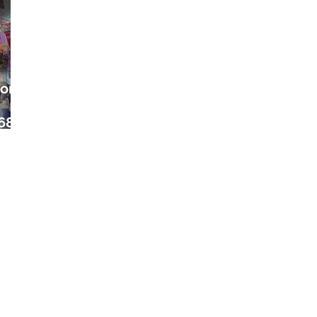
ora
68