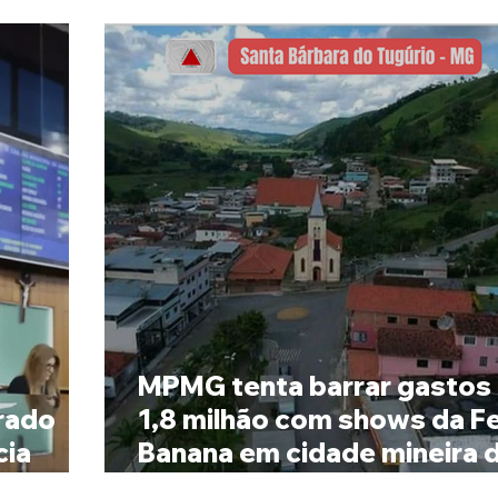
MPMG tenta barrar gastos
rado
1,8 milhão com shows da F
cia
Banana em cidade mineira 
pouco mais de 4 mil habita