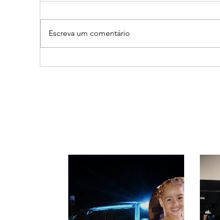
Escreva um comentário
Vereador Edinho é
Patr
encontrado morto em
prim
Uberlândia; polícia
reve
investiga o caso
pelo
esp