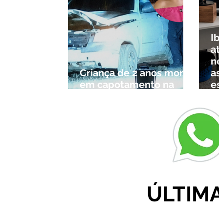
I
a
n
Criança de 2 anos morre
a
em capotamento na
e
Zona Rural de Ibiá
c
r
ÚLTIM