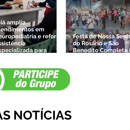
biá amplia
tendimentos em
europediatria e reforça
Festa de Nossa Senh
ssistência
do Rosário e São
specializada para
Benedito Completa 
rianças da cidade e da
Anos em Ibiá
egião
AS NOTÍCIAS