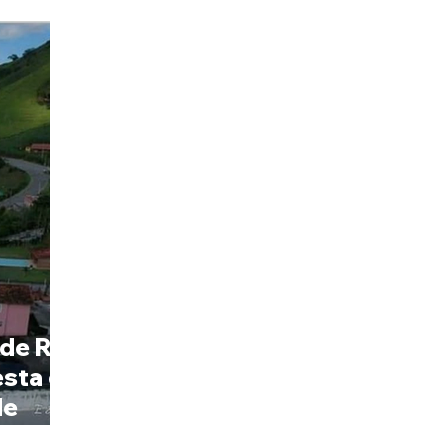
 de R$
esta da
de
ntes