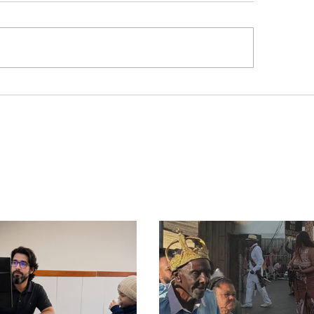
ocínio realiza
eiras cirurgias de
rsão de colostomia
 SUS e reduz fila de
era