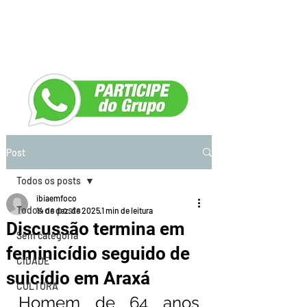
Post
Todos os posts
ibiaemfoco
Todos os posts
14 de dez. de 2025
1 min de leitura
Discussão termina em
Sem categoria
feminicídio seguido de
CIDADE
suicídio em Araxá
CULTURA
Homem de 64 anos 