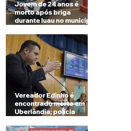
Jovem de 24 anos é
morto após briga
durante luau no município
de Rio Paranaíba
Vereador Edinho é
encontrado morto em
Uberlândia; polícia
investiga o caso