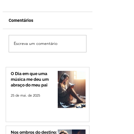
Comentários
Jovem de 24 anos é
Vereador Edinho 
Escreva um comentário
morto após briga
encontrado mort
durante luau no
Uberlândia; políci
município de Rio
investiga o caso
Paranaíba
O Dia em que uma
música me deu um
abraço do meu pai
25 de mai. de 2025
Nos ombros do destino: