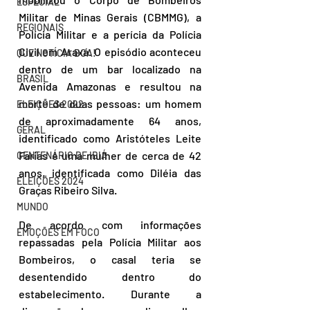
ESPECIAL
Militar de Minas Gerais (CBMMG), a 
REGIONAIS
Polícia Militar e a perícia da Polícia 
Civil em Araxá. O episódio aconteceu 
QUE NOTÍCIA BOA!
dentro de um bar localizado na 
BRASIL
Avenida Amazonas e resultou na 
morte de duas pessoas: um homem 
ELEIÇÕES 2022
de aproximadamente 64 anos, 
GERAL
identificado como Aristóteles Leite 
Farias e uma mulher de cerca de 42 
CENTENÁRIO DE IBIÁ
anos, identificada como Diléia das 
ELEIÇÕES 2024
Graças Ribeiro Silva.
MUNDO
De acordo com informações 
EMOÇÕES EM FOCO
repassadas pela Polícia Militar aos 
Bombeiros, o casal teria se 
desentendido dentro do 
estabelecimento. Durante a 