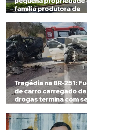
pequena propriedade de
família produtora de
café em Patrocínio
Tragédia na BR-251: Fuga
de carro carregado de
drogas termina com sete
mortos em Salinas