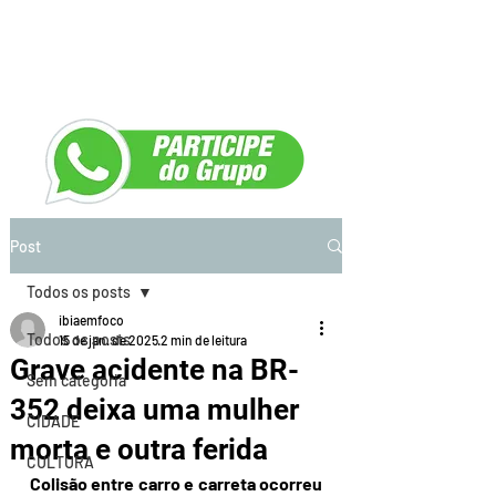
Post
Todos os posts
ibiaemfoco
Todos os posts
15 de jan. de 2025
2 min de leitura
Grave acidente na BR-
Sem categoria
352 deixa uma mulher
CIDADE
morta e outra ferida
CULTURA
Colisão entre carro e carreta ocorreu 