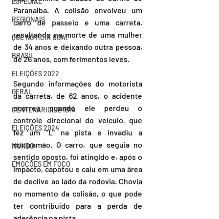
ESPECIAL
Paranaíba. A colisão envolveu um 
REGIONAIS
carro de passeio e uma carreta, 
resultando na morte de uma mulher 
QUE NOTÍCIA BOA!
de 34 anos e deixando outra pessoa, 
BRASIL
de 26 anos, com ferimentos leves.  
ELEIÇÕES 2022
Segundo informações do motorista 
GERAL
da carreta, de 62 anos, o acidente 
ocorreu quando ele perdeu o 
CENTENÁRIO DE IBIÁ
controle direcional do veículo, que 
ELEIÇÕES 2024
fez um "L" na pista e invadiu a 
contramão. O carro, que seguia no 
MUNDO
sentido oposto, foi atingido e, após o 
EMOÇÕES EM FOCO
impacto, capotou e caiu em uma área 
de declive ao lado da rodovia. Chovia 
no momento da colisão, o que pode 
ter contribuído para a perda de 
aderência na pista.  