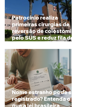
Patrocínio realiza
primeiras cirurgias de
reversão de colostomia
pelo SUS e reduz fila de
espera
Nome estranho pode ser
registrado? Entenda o
que a lei brasileira