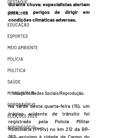
DESTAQUE
durante chuva; especialistas alertam 
para os perigos de dirigir em 
ECONOMIA
condições climáticas adversas. 
EDUCAÇÃO
ESPORTES
MEIO AMBIENTE
POLÍCIA
POLÍTICA
SAÚDE
Imagem: Redes Sociais/Reprodução.
MINAS GERAIS
CORONAVÍRUS
Na tarde desta quarta-feira (15), um 
trágico acidente de trânsito foi 
ELEIÇÕES 2020
registrado pela Polícia Militar 
AGRONEGÓCIO
Rodoviária (PMRv) no km 212 da BR-
352, próximo à cidade de Carmo do 