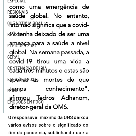
ESPECIAL
como uma emergência de 
REGIONAIS
saúde global. No entanto, 
QUE NOTÍCIA BOA!
isto não significa que a covid-
19 tenha deixado de ser uma 
BRASIL
ameaça para a saúde a nível 
ELEIÇÕES 2022
global. Na semana passada, a 
GERAL
covid-19 tirou uma vida a 
CENTENÁRIO DE IBIÁ
cada três minutos e estas são 
apenas as mortes de que 
ELEIÇÕES 2024
temos conhecimento", 
MUNDO
afirmou Tedros Adhanom, 
EMOÇÕES EM FOCO
diretor-geral da OMS.
O responsável máximo da OMS deixou 
vários avisos sobre o significado do 
fim da pandemia, sublinhando que a 