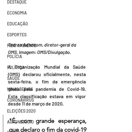
DESTAQUE
ECONOMIA
EDUCAÇÃO
ESPORTES
Tedros Adhanom, diretor-geral da 
MEIO AMBIENTE
OMS. Imagem: OMS/Divulgação.
POLÍCIA
A Organização Mundial da Saúde 
POLÍTICA
(OMS) declarou oficialmente, nesta 
SAÚDE
sexta-feira, o fim da emergência 
global pela pandemia de Covid-19. 
MINAS GERAIS
Esta classificação estava em vigor 
CORONAVÍRUS
desde 11 de março de 2020.
ELEIÇÕES 2020
"É, com grande esperança, 
AGRONEGÓCIO
que declaro o fim da covid-19 