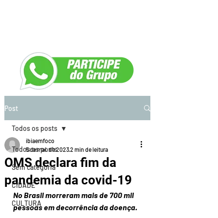
Post
Todos os posts
ibiaemfoco
Todos os posts
5 de mai. de 2023
2 min de leitura
OMS declara fim da
Sem categoria
pandemia da covid-19
CIDADE
No Brasil morreram mais de 700 mil 
CULTURA
pessoas em decorrência da doença.