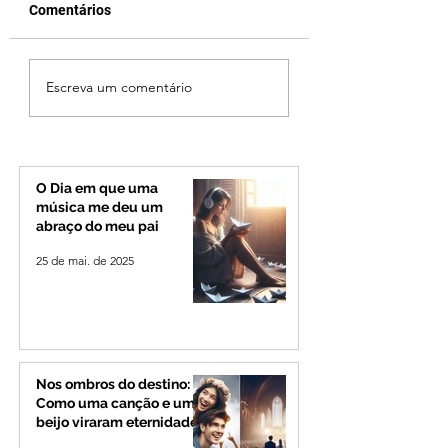
Comentários
Criança de 2 anos
Uberlândia em lut
Escreva um comentário
morre em capotamento
morre, aos 80 ano
na Zona Rural de Ibiá
Odelmo Leão, ex-
prefeito e líder po
que marcou o Tri
Mineiro
O Dia em que uma
música me deu um
abraço do meu pai
25 de mai. de 2025
Nos ombros do destino:
Como uma canção e um
beijo viraram eternidade