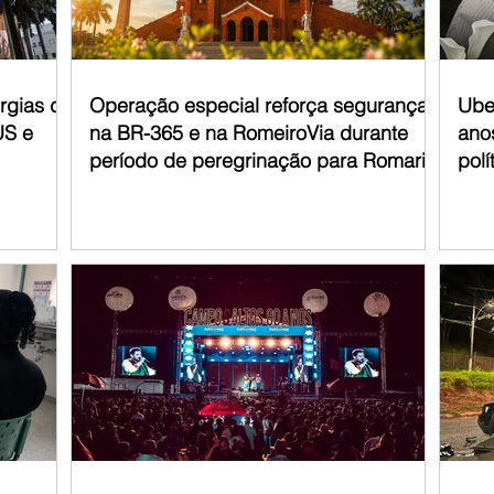
urgias de
Operação especial reforça segurança
Ube
US e
na BR-365 e na RomeiroVia durante
anos
período de peregrinação para Romaria
polí