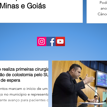
Pode
Minas e Goiás
ano
Cânce
resi
tarde
se
o realiza primeiras cirurgias
são de colostomia pelo SUS e
a de espera
ntos marcam o início de um
ço no município e representam
nte avanço para pacientes que
 pela reconstrução do trânsito