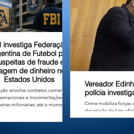
u em um barranco às
I investiga Federação
entina de Futebol por
uspeitas de fraude e
vagem de dinheiro nos
Estados Unidos
Vereador Edinh
ção envolve contratos comerciais
polícia investi
ternacionais e movimentações
Crime mobiliza forças 
ceiras milionárias; até o momento,
decetação de luto ofic
ão há denúncias formais nem
Carvalho Ferreira, de
nações contra a entidade ou seus
Câncer e filiado ao De
gentes. A Associação do Futebol
município de Uberlândi
tino (AFA), entidade responsável