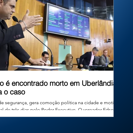
inéditos. Mas afinal, existe algum limite para
essa criatividade? No Brasil, um
o é encontrado morto em Uberlândia;
ga o caso
de segurança, gera comoção política na cidade e motiva
ial de três dias pelo Poder Executivo. O vereador Edson
 49 anos, conhecido publicamente como Edinho Combate ao
mocratas, foi encontrado morto em sua residência no
a, em Minas Gerais, na tarde desta quinta-feira. O