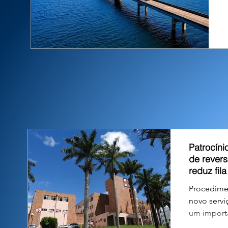
Patrocíni
de rever
reduz fil
Procedime
novo servi
um importa
aguardavam