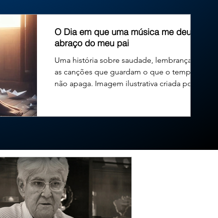
exercício de seu primeiro mandato na Câmara Municipal. O
O Dia em que uma música me deu um
abraço do meu pai
Uma história sobre saudade, lembranças e
as canções que guardam o que o tempo
não apaga. Imagem ilustrativa criada por
inteligência...