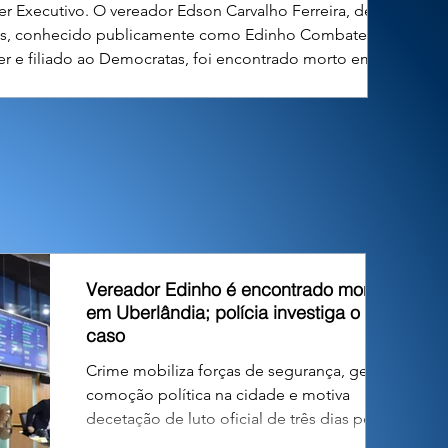
r Executivo. O vereador Edson Carvalho Ferreira, de 49
s, conhecido publicamente como Edinho Combate ao
r e filiado ao Democratas, foi encontrado morto em sua
dência no município de Uberlândia, em Minas Gerais, na
 desta quinta-feira. O parlamentar estava no exercício de
u primeiro mandato na Câmara Municipal. O óbito foi
constatado n
Vereador Edinho é encontrado morto
em Uberlândia; polícia investiga o
caso
Crime mobiliza forças de segurança, gera
comoção política na cidade e motiva
decetação de luto oficial de três dias pelo
Poder Executivo. O vereador Edson