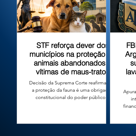
que tombo
STF reforça dever dos
FB
municípios na proteção de
Arg
animais abandonados e
s
vítimas de maus-tratos
la
Decisão da Suprema Corte reafirma que
a proteção da fauna é uma obrigação
Apura
constitucional do poder público e
in
fortalece a responsabilidade das
finan
prefeituras em todo o país. A proteção
n
de cães e gatos abandonados ou vítimas
conde
de maus-tratos voltou ao centro do
diri
debate jurídico no Brasil após uma
Argen