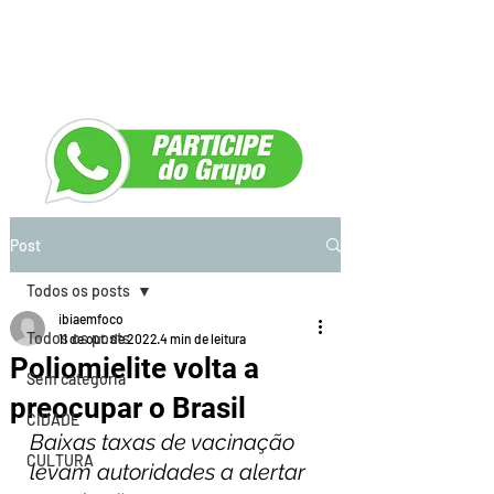
Post
Todos os posts
ibiaemfoco
Todos os posts
11 de out. de 2022
4 min de leitura
Poliomielite volta a
Sem categoria
preocupar o Brasil
CIDADE
Baixas taxas de vacinação 
CULTURA
levam autoridades a alertar 