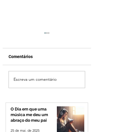
Comentários
Ciclone bomba no Sul
Ibiá amplia
Escreva um comentário
deve provocar rajadas
atendimentos em
de vento e calor
neuropediatria e
extremo no Triângulo e
reforça assistênc
Alto Paranaíba
especializada par
crianças da cidad
O Dia em que uma
região
música me deu um
abraço do meu pai
25 de mai. de 2025