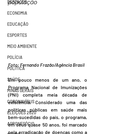
população
DESTAQUE
ECONOMIA
EDUCAÇÃO
ESPORTES
MEIO AMBIENTE
POLÍCIA
Foto: Fernando Frazão/Agência Brasil
POLÍTICA
Em pouco menos de um ano, o 
SAÚDE
Programa Nacional de Imunizações 
MINAS GERAIS
(PNI) completa meia década de 
CORONAVÍRUS
existência. Considerado uma das 
políticas públicas em saúde mais 
ELEIÇÕES 2020
bem-sucedidas do país, o programa, 
AGRONEGÓCIO
em seus quase 50 anos, foi marcado 
pela erradicação de doenças como a 