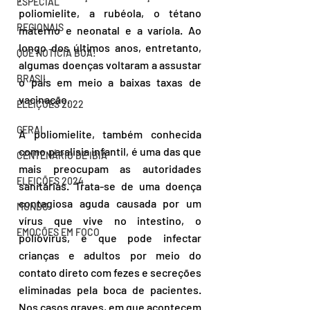
ESPECIAL
poliomielite, a rubéola, o tétano 
REGIONAIS
materno e neonatal e a varíola. Ao 
longo dos últimos anos, entretanto, 
QUE NOTÍCIA BOA!
algumas doenças voltaram a assustar 
BRASIL
o país em meio a baixas taxas de 
vacinação.
ELEIÇÕES 2022
GERAL
A poliomielite, também conhecida 
como paralisia infantil, é uma das que 
CENTENÁRIO DE IBIÁ
mais preocupam as autoridades 
ELEIÇÕES 2024
sanitárias. Trata-se de uma doença 
contagiosa aguda causada por um 
MUNDO
vírus que vive no intestino, o 
EMOÇÕES EM FOCO
poliovírus, e que pode infectar 
crianças e adultos por meio do 
contato direto com fezes e secreções 
eliminadas pela boca de pacientes. 
Nos casos graves, em que acontecem 