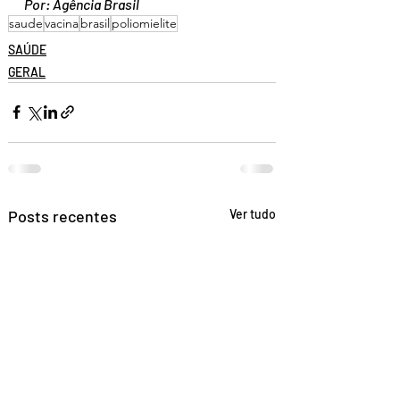
Por: Agência Brasil
saude
vacina
brasil
poliomielite
SAÚDE
GERAL
Posts recentes
Ver tudo