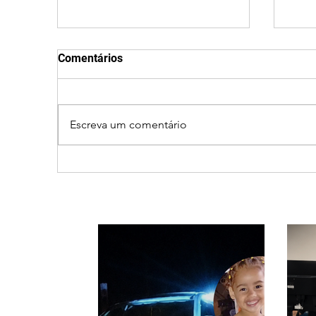
Comentários
Escreva um comentário
Nome estranho pode ser
Min
registrado? Entenda o que
lide
a lei brasileira permite e
cac
quando é possível mudar o
de u
prenome
alam