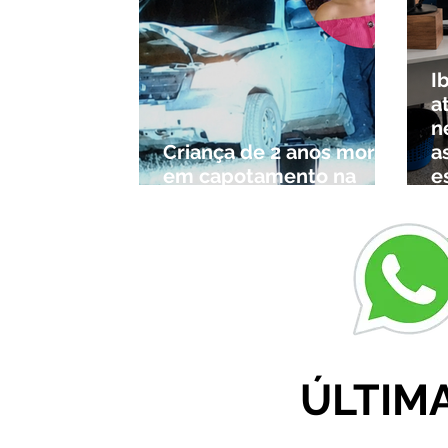
I
a
n
Criança de 2 anos morre
a
em capotamento na
e
Zona Rural de Ibiá
c
r
ÚLTIM