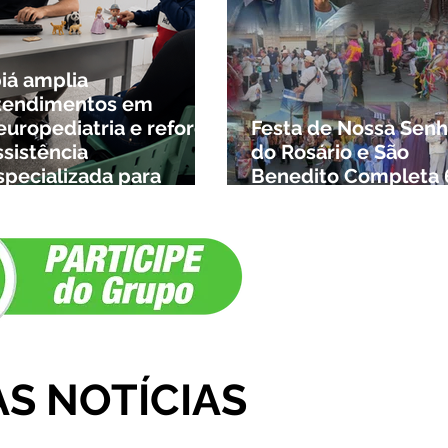
biá amplia
tendimentos em
europediatria e reforça
Festa de Nossa Senh
ssistência
do Rosário e São
specializada para
Benedito Completa 
rianças da cidade e da
Anos em Ibiá
egião
AS NOTÍCIAS