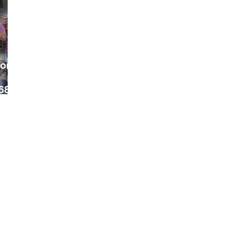
ora
68