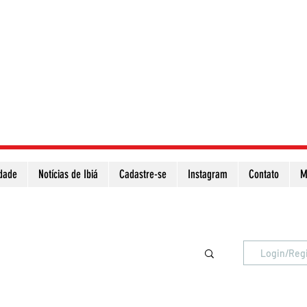
idade
Notícias de Ibiá
Cadastre-se
Instagram
Contato
M
Atualize a página para ver as novas notícias
Login/Reg