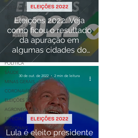
ELEIÇÕES 2022
DESTAQUE
ECONOMIA
Eleições 2022: Veja
EDUCAÇÃO
como ficou o resultado
ESPORTES
da apuração em
MEIO AMBIENTE
algumas cidades do
POLÍCIA
Alto Paranaíba
POLÍTICA
SAÚDE
30 de out. de 2022
2 min de leitura
MINAS GERAIS
CORONAVÍRUS
ELEIÇÕES 2020
AGRONEGÓCIO
ESPECIAL
ELEIÇÕES 2022
REGIONAIS
Lula é eleito presidente
QUE NOTÍCIA