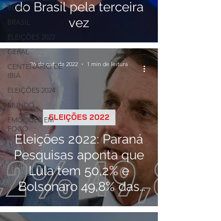
do Brasil pela terceira
BOA!
vez
BRASIL
ELEIÇÕES 2022
GERAL
26 de out. de 2022
1 min de leitura
CENTENÁRIO DE
IBIÁ
ELEIÇÕES 2024
MUNDO
ELEIÇÕES 2022
EMOÇÕES EM
FOCO
Eleições 2022: Paraná
Pesquisas aponta que
Lula tem 50,2% e
Bolsonaro 49,8% das
intenções de votos