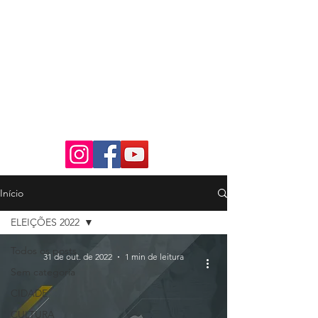
Início
ELEIÇÕES 2022
Todos os posts
31 de out. de 2022
1 min de leitura
Sem categoria
CIDADE
CULTURA