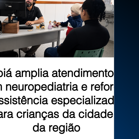
biá amplia atendimentos
 neuropediatria e reforça
ssistência especializada
ara crianças da cidade e
da região