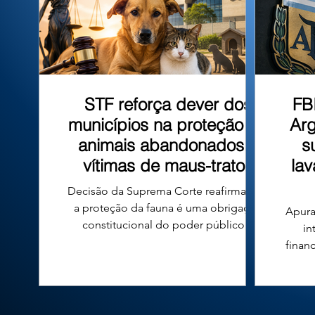
que tombo
STF reforça dever dos
FB
municípios na proteção de
Arg
animais abandonados e
s
vítimas de maus-tratos
la
Decisão da Suprema Corte reafirma que
a proteção da fauna é uma obrigação
Apura
constitucional do poder público e
in
fortalece a responsabilidade das
finan
prefeituras em todo o país. A proteção
n
de cães e gatos abandonados ou vítimas
conde
de maus-tratos voltou ao centro do
diri
debate jurídico no Brasil após uma
Argen