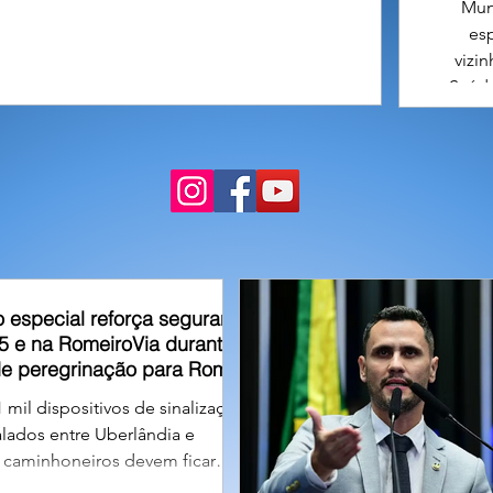
Muni
es
vizi
Saúde
Ibiá.
ate
áreas
 especial reforça segurança
5 e na RomeiroVia durante
de peregrinação para Romaria
 mil dispositivos de sinalização
alados entre Uberlândia e
; caminhoneiros devem ficar
restrições de tráfego para