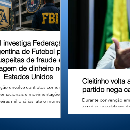
u em um barranco às
I investiga Federação
entina de Futebol por
uspeitas de fraude e
vagem de dinheiro nos
Estados Unidos
Cleitinho volta
ção envolve contratos comerciais
partido nega c
ternacionais e movimentações
Durante convenção em B
ceiras milionárias; até o momento,
estadual; presidente d
ão há denúncias formais nem
deliberativa e manteve
nações contra a entidade ou seus
Republicanos nesta terç
gentes. A Associação do Futebol
vídeo em que desistia 
tino (AFA), entidade responsável