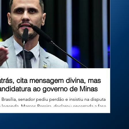
de um município paulista, a Corte reafirmou
que as prefeituras têm o dever constituc
 atrás, cita mensagem divina, mas
andidatura ao governo de Minas
rasília, senador pediu perdão e insistiu na disputa
a legenda, Marcos Pereira, declarou encerrada a fase
 negativa. Uma reviravolta marcou os bastidores políticos do
a-feira (4), em Brasília. Menos de 24 horas após gravar um
publicamente da corrida eleitoral e pedia perdão à liderança