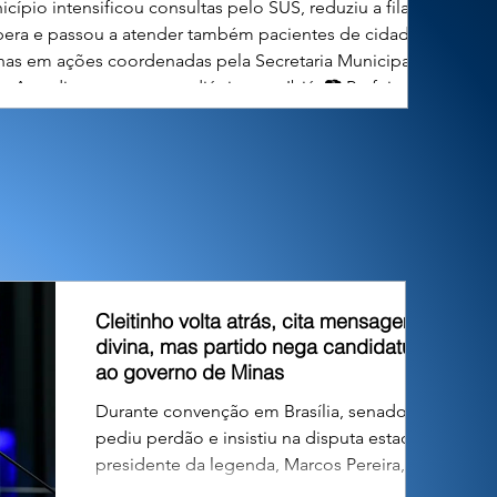
cípio intensificou consultas pelo SUS, reduziu a fila de
pera e passou a atender também pacientes de cidades
nhas em ações coordenadas pela Secretaria Municipal de
. Atendimento neuropediátrico em Ibiá. 📷 Prefeitura de
 A Prefeitura de Ibiá, por meio da Secretaria Municipal de
Saúde, vem ampliando o acesso da população aos
ndimentos especializados em neuropediatria, uma das
 mais importantes para o diagnóstico e acompanhamento
de crianças com tran
Cleitinho volta atrás, cita mensagem
divina, mas partido nega candidatura
ao governo de Minas
Durante convenção em Brasília, senador
pediu perdão e insistiu na disputa estadual;
presidente da legenda, Marcos Pereira,
declarou encerrada a fase deliberativa e