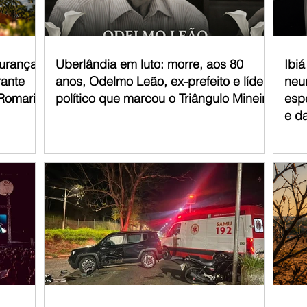
mento de crianças com tran
gurança
Uberlândia em luto: morre, aos 80
Ibi
rante
anos, Odelmo Leão, ex-prefeito e líder
neur
 Romaria
político que marcou o Triângulo Mineiro
esp
e d