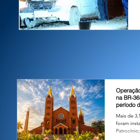
Operação
na BR-36
período 
Mais de 3,1
foram inst
Patrocínio
atentos às 