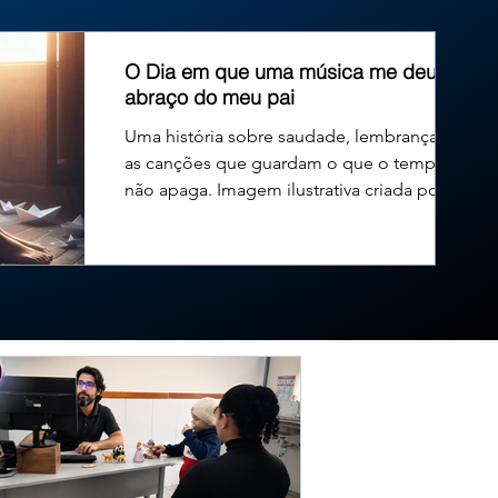
leitinho voltou a solicitar a vaga para disputar o governo d
O Dia em que uma música me deu um
abraço do meu pai
Uma história sobre saudade, lembranças e
as canções que guardam o que o tempo
não apaga. Imagem ilustrativa criada por
inteligência...