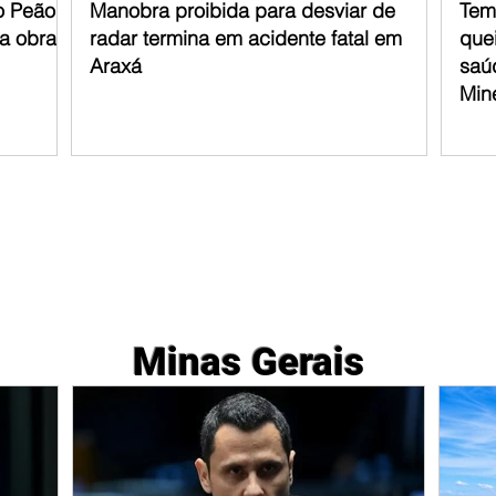
o Peão
Manobra proibida para desviar de
Tem
ra obras
radar termina em acidente fatal em
que
Araxá
saú
Min
Minas Gerais