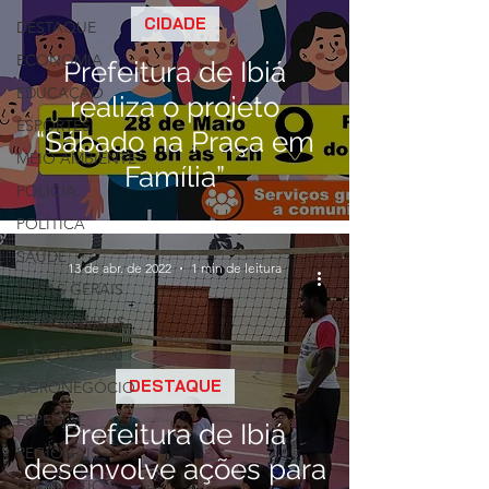
CIDADE
DESTAQUE
ECONOMIA
Prefeitura de Ibiá
EDUCAÇÃO
realiza o projeto
ESPORTES
“Sábado na Praça em
MEIO AMBIENTE
Família”
POLÍCIA
POLÍTICA
SAÚDE
13 de abr. de 2022
1 min de leitura
MINAS GERAIS
CORONAVÍRUS
ELEIÇÕES 2020
DESTAQUE
AGRONEGÓCIO
ESPECIAL
Prefeitura de Ibiá
REGIONAIS
desenvolve ações para
QUE NOTÍCIA