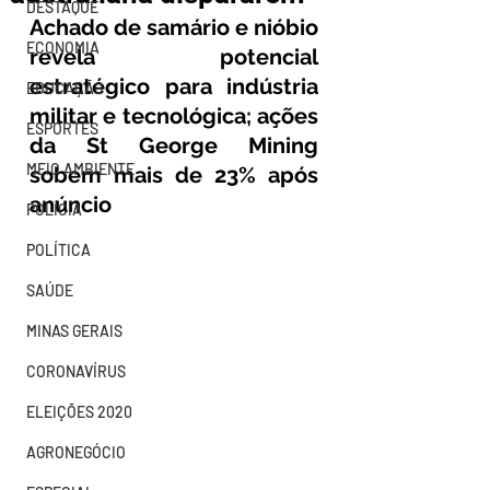
DESTAQUE
Achado de samário e nióbio 
ECONOMIA
revela potencial 
estratégico para indústria 
EDUCAÇÃO
militar e tecnológica; ações 
ESPORTES
da St George Mining 
MEIO AMBIENTE
sobem mais de 23% após 
anúncio
POLÍCIA
POLÍTICA
SAÚDE
MINAS GERAIS
CORONAVÍRUS
ELEIÇÕES 2020
AGRONEGÓCIO