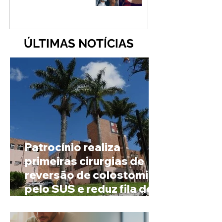
ÚLTIMAS NOTÍCIAS
Patrocínio realiza
primeiras cirurgias de
reversão de colostomia
pelo SUS e reduz fila de
espera