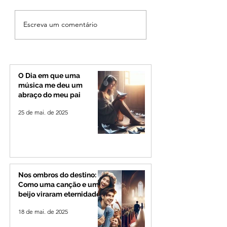
Cleitinho volta atrás,
Reviravolta na pol
Escreva um comentário
cita mensagem divina,
mineira: Cleitinho
mas partido nega
desiste de disputa
candidatura ao governo
Governo de Minas
de Minas
permanecerá no
Senado
O Dia em que uma
música me deu um
abraço do meu pai
25 de mai. de 2025
Nos ombros do destino:
Como uma canção e um
beijo viraram eternidade
18 de mai. de 2025