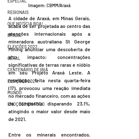
ESPECIAL
Imagem: CBMM/Araxá
REGIONAIS
A cidade de Araxá, em Minas Gerais, 
QUE NOTÍCIA BOA!
acaba de ser projetada ao centro das 
atenções internacionais após a 
BRASIL
mineradora australiana St George 
ELEIÇÕES 2022
Mining anunciar uma descoberta de 
alto impacto: concentrações 
GERAL
significativas de terras raras e nióbio 
CENTENÁRIO DE IBIÁ
em seu Projeto Araxá Leste. A 
revelação, feita nesta quarta-feira 
ELEIÇÕES 2024
(17), provocou uma reação imediata 
MUNDO
no mercado financeiro, com as ações 
da companhia disparando 23,1%, 
EMOÇÕES EM FOCO
atingindo o maior valor desde maio 
de 2021.
Entre os minerais encontrados, 