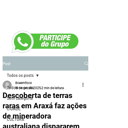
Post
Todos os posts
ibiaemfoco
Todos os posts
19 de set. de 2025
2 min de leitura
Descoberta de terras
Sem categoria
raras em Araxá faz ações
CIDADE
de mineradora
CULTURA
australiana dispararem