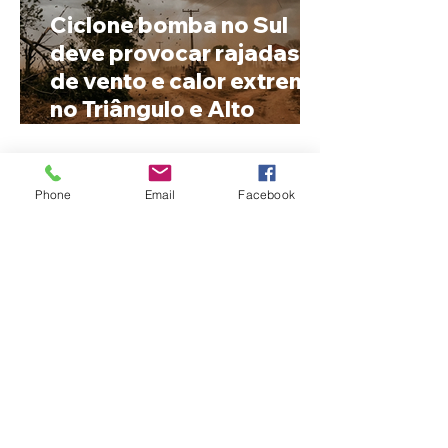
Ciclone bomba no Sul
deve provocar rajadas
de vento e calor extremo
no Triângulo e Alto
Paranaíba
Phone
Email
Facebook
Cleitinho volta atrás, cita
mensagem divina, mas
partido nega
candidatura ao governo