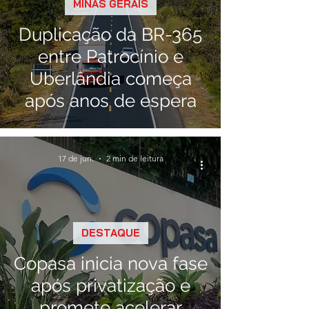
MINAS GERAIS
Duplicação da BR-365
entre Patrocínio e
Uberlândia começa
após anos de espera
17 de jun.
2 min de leitura
DESTAQUE
Copasa inicia nova fase
após privatização e
promete acelerar