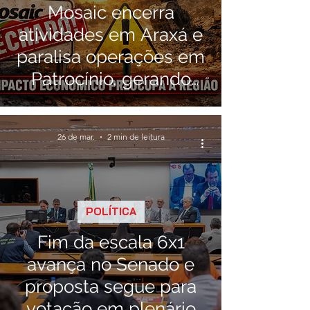
Mosaic encerra
atividades em Araxá e
paralisa operações em
Patrocínio, gerando
alerta econômico na
região
26 de mar.
2 min de leitura
POLÍTICA
Fim da escala 6x1
avança no Senado e
proposta segue para
votação em plenário