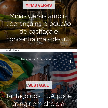
MINAS GERAIS
DESTAQUE
ECONOMIA
Minas Gerais amplia
EDUCAÇÃO
liderança na produção
ESPORTES
de cachaça e
MEIO AMBIENTE
concentra mais de um
POLÍCIA
terço dos alambiques
POLÍTICA
do Brasil
SAÚDE
16 de jul.
3 min de leitura
MINAS GERAIS
CORONAVÍRUS
ELEIÇÕES 2020
DESTAQUE
AGRONEGÓCIO
ESPECIAL
Tarifaço dos EUA pode
REGIONAIS
atingir em cheio a
QUE NOTÍCIA