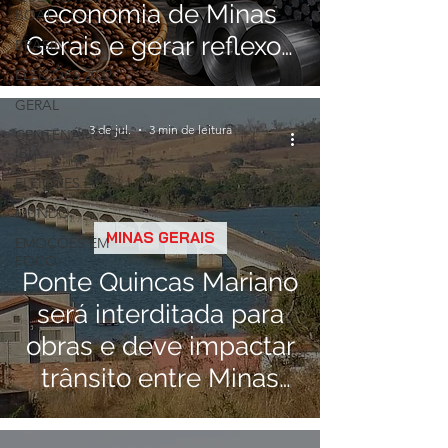
economia de Minas
BOA!
Gerais e gerar reflexos
BRASIL
no Alto Paranaíba
ELEIÇÕES 2022
GERAL
3 de jul.
3 min de leitura
CENTENÁRIO DE
IBIÁ
ELEIÇÕES 2024
MUNDO
MINAS GERAIS
EMOÇÕES EM
FOCO
Ponte Quincas Mariano
será interditada para
obras e deve impactar
trânsito entre Minas
Gerais e Goiás