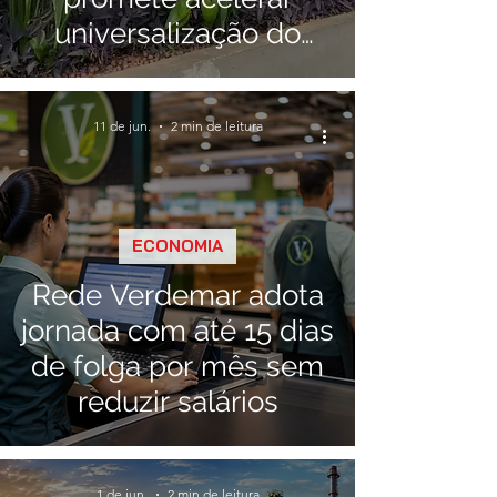
universalização do
saneamento em Minas
11 de jun.
2 min de leitura
ECONOMIA
Rede Verdemar adota
jornada com até 15 dias
de folga por mês sem
reduzir salários
1 de jun.
2 min de leitura