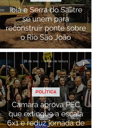
Ibiá e Serra do Salitre
se unem para
reconstruir ponte sobre
o Rio São João
28 de mai.
3 min de leitura
POLÍTICA
Câmara aprova PEC
que extingue a escala
6x1 e reduz jornada de