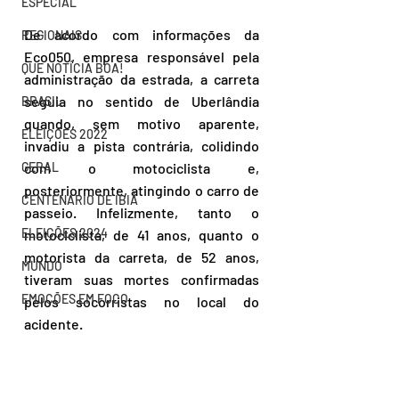
ESPECIAL
De acordo com informações da 
REGIONAIS
Eco050, empresa responsável pela 
QUE NOTÍCIA BOA!
administração da estrada, a carreta 
seguia no sentido de Uberlândia 
BRASIL
quando, sem motivo aparente, 
ELEIÇÕES 2022
invadiu a pista contrária, colidindo 
GERAL
com o motociclista e, 
posteriormente, atingindo o carro de 
CENTENÁRIO DE IBIÁ
passeio. Infelizmente, tanto o 
ELEIÇÕES 2024
motociclista, de 41 anos, quanto o 
motorista da carreta, de 52 anos, 
MUNDO
tiveram suas mortes confirmadas 
EMOÇÕES EM FOCO
pelos socorristas no local do 
acidente.