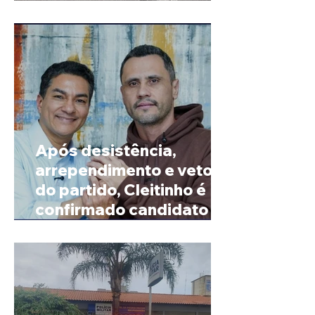
mortos em Salinas
Após desistência,
arrependimento e veto
do partido, Cleitinho é
confirmado candidato ao
Governo de Minas