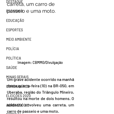
DESTAQUE
carreta, um carro de 
passeio e uma moto.
ECONOMIA
EDUCAÇÃO
ESPORTES
MEIO AMBIENTE
POLÍCIA
POLÍTICA
Imagem: CBMMG/Divulgação 
SAÚDE
MINAS GERAIS
Um grave acidente ocorrido na manhã 
desta quarta-feira (10) na BR-050, em 
CORONAVÍRUS
Uberaba, região do Triângulo Mineiro, 
ELEIÇÕES 2020
resultou na morte de dois homens. O 
acidente envolveu uma carreta, um 
AGRONEGÓCIO
carro de passeio e uma moto.