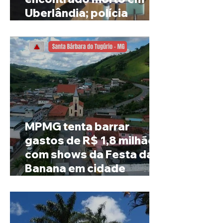
Uberlândia; polícia
investiga o caso
MPMG tenta barrar
gastos de R$ 1,8 milhão
com shows da Festa da
Banana em cidade
mineira de pouco mais de
4 mil habitantes