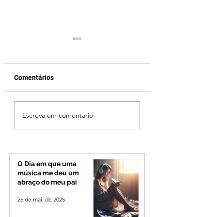
Comentários
Jovem de 24 anos é
Vereador Edinho 
Escreva um comentário
morto após briga
encontrado mort
durante luau no
Uberlândia; políci
município de Rio
investiga o caso
Paranaíba
O Dia em que uma
música me deu um
abraço do meu pai
25 de mai. de 2025