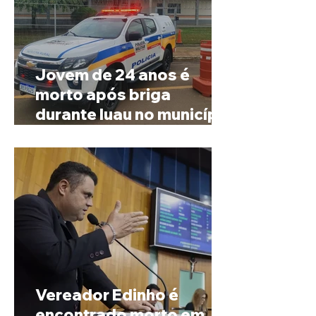
Jovem de 24 anos é
morto após briga
durante luau no município
de Rio Paranaíba
Vereador Edinho é
encontrado morto em