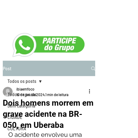
Post
Todos os posts
ibiaemfoco
Todos os posts
10 de jan. de 2024
1 min de leitura
Dois homens morrem em
Sem categoria
grave acidente na BR-
CIDADE
050, em Uberaba
CULTURA
O acidente envolveu uma 