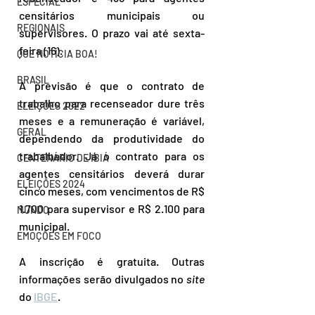
ESPECIAL
censitários municipais ou 
REGIONAIS
supervisores. O prazo vai até sexta-
feira (16).
QUE NOTÍCIA BOA!
BRASIL
A previsão é que o contrato de 
trabalho para recenseador dure três 
ELEIÇÕES 2022
meses e a remuneração é variável, 
GERAL
dependendo da produtividade do 
trabalhador. Já o contrato para os 
CENTENÁRIO DE IBIÁ
agentes censitários deverá durar 
ELEIÇÕES 2024
cinco meses, com vencimentos de R$ 
1.700 para supervisor e R$ 2.100 para 
MUNDO
municipal.
EMOÇÕES EM FOCO
A inscrição é gratuita. Outras 
informações serão divulgados no 
site 
do 
IBGE
.