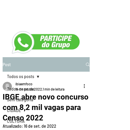
Post
Todos os posts
ibiaemfoco
Todos os posts
14 de set. de 2022
1 min de leitura
IBGE abre novo concurso
Sem categoria
com 8,2 mil vagas para
CIDADE
Censo 2022
CULTURA
Atualizado:
16 de set. de 2022