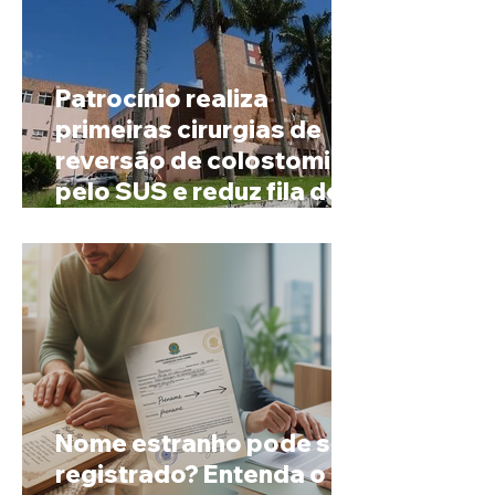
Patrocínio realiza
primeiras cirurgias de
reversão de colostomia
pelo SUS e reduz fila de
espera
Nome estranho pode ser
registrado? Entenda o