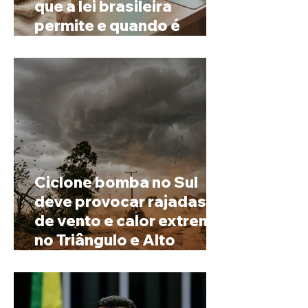
que a lei brasileira
permite e quando é
possível mudar o
prenome
Ciclone bomba no Sul
deve provocar rajadas
de vento e calor extremo
no Triângulo e Alto
Paranaíba