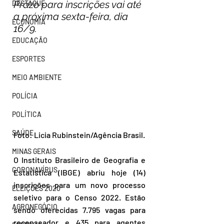
Prazo para inscrições vai até 
DESTAQUE
a próxima sexta-feira, dia 
ECONOMIA
16/9.
EDUCAÇÃO
ESPORTES
MEIO AMBIENTE
POLÍCIA
POLÍTICA
SAÚDE
Foto: Licia Rubinstein/Agência Brasil.
MINAS GERAIS
O Instituto Brasileiro de Geografia e 
CORONAVÍRUS
Estatística (IBGE) abriu hoje (14) 
inscrições para um novo processo 
ELEIÇÕES 2020
seletivo para o Censo 2022. Estão 
AGRONEGÓCIO
sendo oferecidas 7.795 vagas para 
recenseador e 435 para agentes 