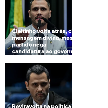
Cleitinho volta atrás, cita
mensagem divina, mas
partido nega
candidatura ao governo
de Minas
Reviravolta na política