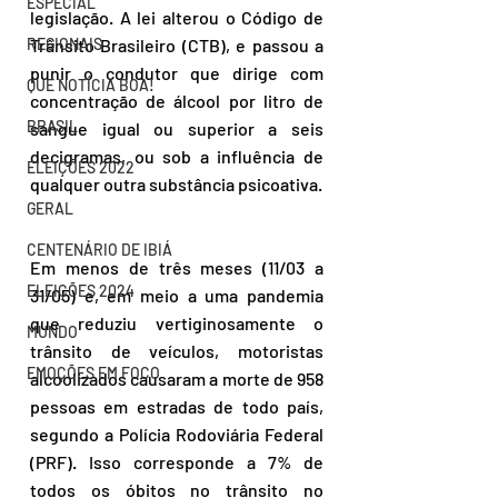
ESPECIAL
legislação. A lei alterou o Código de 
Trânsito Brasileiro (CTB), e passou a 
REGIONAIS
punir o condutor que dirige com 
QUE NOTÍCIA BOA!
concentração de álcool por litro de 
BRASIL
sangue igual ou superior a seis 
decigramas, ou sob a influência de 
ELEIÇÕES 2022
qualquer outra substância psicoativa.
GERAL
CENTENÁRIO DE IBIÁ
Em menos de três meses (11/03 a 
ELEIÇÕES 2024
31/05) e, em meio a uma pandemia 
que reduziu vertiginosamente o 
MUNDO
trânsito de veículos, motoristas 
EMOÇÕES EM FOCO
alcoolizados causaram a morte de 958 
pessoas em estradas de todo país, 
segundo a Polícia Rodoviária Federal 
(PRF). Isso corresponde a 7% de 
todos os óbitos no trânsito no 