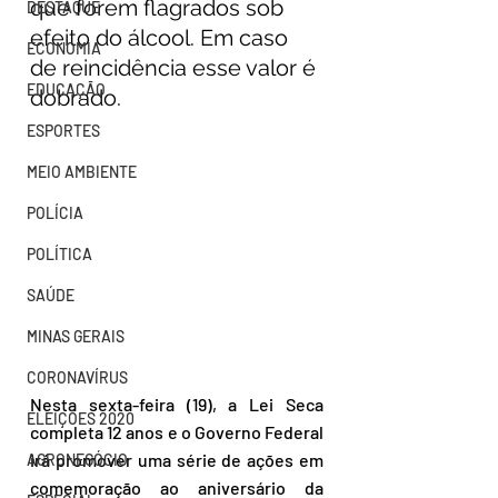
que forem flagrados sob 
DESTAQUE
efeito do álcool. Em caso 
ECONOMIA
de reincidência esse valor é 
EDUCAÇÃO
dobrado.
ESPORTES
MEIO AMBIENTE
POLÍCIA
POLÍTICA
SAÚDE
MINAS GERAIS
CORONAVÍRUS
Nesta sexta-feira (19), a Lei Seca 
ELEIÇÕES 2020
completa 12 anos e o Governo Federal 
irá promover uma série de ações em 
AGRONEGÓCIO
comemoração ao aniversário da 