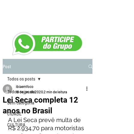
Post
Todos os posts
ibiaemfoco
Todos os posts
19 de jun. de 2020
2 min de leitura
Lei Seca completa 12
Sem categoria
anos no Brasil
CIDADE
A Lei Seca prevê multa de 
CULTURA
R$ 2.934,70 para motoristas 