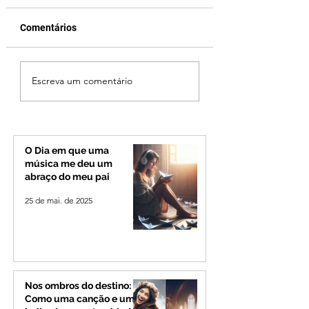
Comentários
Campanhas eleitorais
Ibiá tem 28 casos
Escreva um comentário
começam neste
ativos de coronav
domingo (27); veja as
regras
O Dia em que uma
música me deu um
abraço do meu pai
25 de mai. de 2025
Nos ombros do destino:
Como uma canção e um