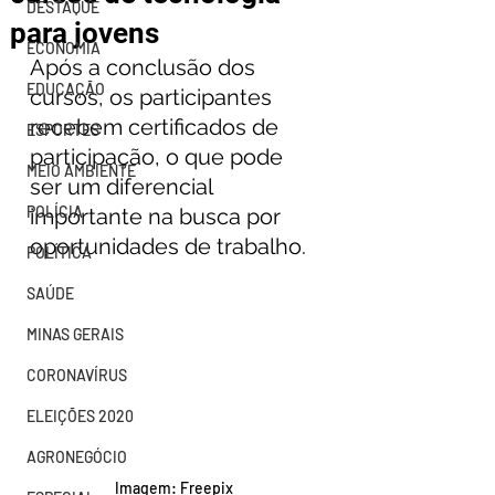
DESTAQUE
para jovens
ECONOMIA
Após a conclusão dos 
EDUCAÇÃO
cursos, os participantes 
recebem certificados de 
ESPORTES
participação, o que pode 
MEIO AMBIENTE
ser um diferencial 
POLÍCIA
importante na busca por 
oportunidades de trabalho.
POLÍTICA
SAÚDE
MINAS GERAIS
CORONAVÍRUS
ELEIÇÕES 2020
AGRONEGÓCIO
Imagem: Freepix 