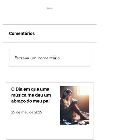
Comentários
Senado aprova novo
“Enem dos
Escreva um comentário
piso nacional dos
professores” reve
professores de R$
déficit de formaç
5.130,63 e texto segue
docente e acende
para sanção
alerta no Brasil
presidencial
O Dia em que uma
música me deu um
abraço do meu pai
25 de mai. de 2025