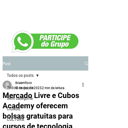
Post
Todos os posts
ibiaemfoco
Todos os posts
13 de dez. de 2023
2 min de leitura
Mercado Livre e Cubos
Sem categoria
Academy oferecem
CIDADE
bolsas gratuitas para
CULTURA
cursos de tecnologia