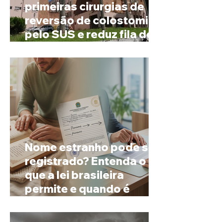
primeiras cirurgias de
reversão de colostomia
pelo SUS e reduz fila de
espera
Nome estranho pode ser
registrado? Entenda o
que a lei brasileira
permite e quando é
possível mudar o
prenome