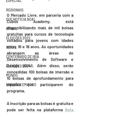
ESPECIAL
REGIONAIS
O Mercado Livre, em parceria com a 
QUE NOTÍCIA BOA!
Cubos Academy, está 
disponibilizando mais de mil bolsas 
BRASIL
gratuitas para cursos de tecnologia 
ELEIÇÕES 2022
voltados para jovens com idades 
entre 16 e 18 anos. As oportunidades 
GERAL
abrangem as áreas de 
CENTENÁRIO DE IBIÁ
Desenvolvimento de Software e 
Design UX/UI. Além disso, serão 
ELEIÇÕES 2024
concedidas 100 bolsas de imersão e 
MUNDO
10 bolsas de aprofundamento para 
aqueles que participarem do 
EMOÇÕES EM FOCO
programa.
A inscrição para as bolsas é gratuita e 
pode ser feita na plataforma 
Beta 