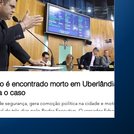
inéditos. Mas afinal, existe algum limite para
essa criatividade? No Brasil, um
o é encontrado morto em Uberlândia;
ga o caso
de segurança, gera comoção política na cidade e motiva
ial de três dias pelo Poder Executivo. O vereador Edson
 49 anos, conhecido publicamente como Edinho Combate ao
mocratas, foi encontrado morto em sua residência no
a, em Minas Gerais, na tarde desta quinta-feira. O