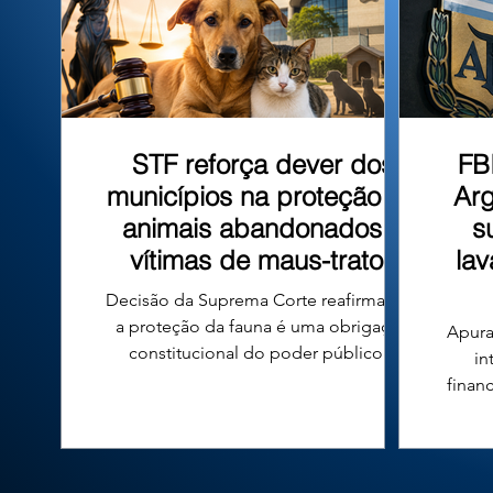
que tombo
STF reforça dever dos
FB
municípios na proteção de
Arg
animais abandonados e
s
vítimas de maus-tratos
la
Decisão da Suprema Corte reafirma que
a proteção da fauna é uma obrigação
Apura
constitucional do poder público e
in
fortalece a responsabilidade das
finan
prefeituras em todo o país. A proteção
n
de cães e gatos abandonados ou vítimas
conde
de maus-tratos voltou ao centro do
diri
debate jurídico no Brasil após uma
Argen