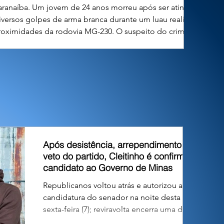
aranaíba. Um jovem de 24 anos morreu após ser atingido
iversos golpes de arma branca durante um luau realizado
roximidades da rodovia MG-230. O suspeito do crime, de
nos, foi localizado e preso em flagrante pela Polícia Mi
Após desistência, arrependimento e
veto do partido, Cleitinho é confirmado
candidato ao Governo de Minas
Republicanos voltou atrás e autorizou a
candidatura do senador na noite desta
sexta-feira (7); reviravolta encerra uma das
maiores crises políticas da pré-campanha