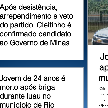
Após desistência,
arrependimento e veto
do partido, Cleitinho é
confirmado candidato
ao Governo de Minas
J
ap
mu
Jovem de 24 anos é
morto após briga
Crime
durante luau no
droga
pos
município de Rio
sábad