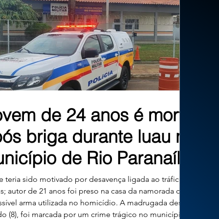
ovem de 24 anos é morto
ós briga durante luau no
nicípio de Rio Paranaíba
 teria sido motivado por desavença ligada ao tráfico de
s; autor de 21 anos foi preso na casa da namorada com a
sível arma utilizada no homicídio. A madrugada deste
o (8), foi marcada por um crime trágico no município de