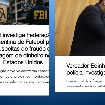
u em um barranco às
I investiga Federação
entina de Futebol por
uspeitas de fraude e
vagem de dinheiro nos
Estados Unidos
Vereador Edinh
ção envolve contratos comerciais
polícia investi
ternacionais e movimentações
Crime mobiliza forças 
ceiras milionárias; até o momento,
decetação de luto ofic
ão há denúncias formais nem
Carvalho Ferreira, de
nações contra a entidade ou seus
Câncer e filiado ao De
gentes. A Associação do Futebol
município de Uberlândi
tino (AFA), entidade responsável