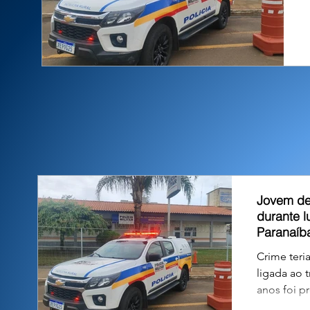
Jovem de
durante l
Paranaíb
Crime teri
ligada ao t
anos foi p
possível a