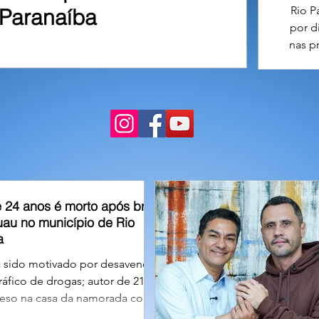
Rio P
Paranaíba
por d
nas p
21 a
 24 anos é morto após briga
uau no município de Rio
a
a sido motivado por desavença
ráfico de drogas; autor de 21
reso na casa da namorada com a
rma utilizada no homicídio. A