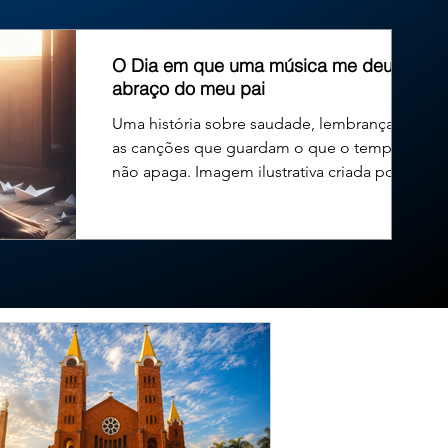
exercício de seu primeiro mandato na Câmara Municipal. O
O Dia em que uma música me deu um
abraço do meu pai
Uma história sobre saudade, lembranças e
as canções que guardam o que o tempo
não apaga. Imagem ilustrativa criada por
inteligência...