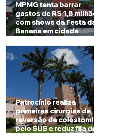
MPMG tenta barrar
gastos de R$ 1,8 milhão
com shows da Festa da
Banana em cidade
mineira de pouco mais de
4 mil habitantes
Patrocínio realiza
primeiras cirurgias de
reversão de colostomia
pelo SUS e reduz fila de
espera