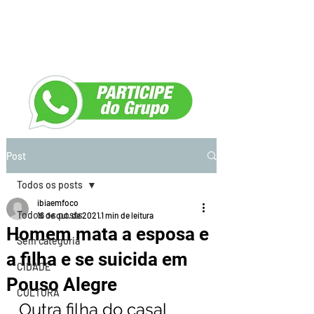
Post
Todos os posts
ibiaemfoco
Todos os posts
16 de out. de 2021
1 min de leitura
Homem mata a esposa e
Sem categoria
a filha e se suicida em
CIDADE
Pouso Alegre
CULTURA
Outra filha do casal 