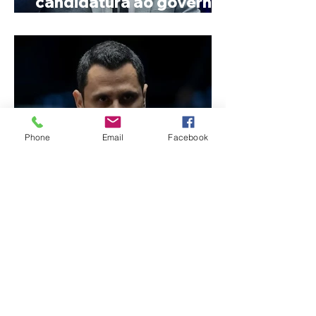
candidatura ao governo
de Minas
Phone
Email
Facebook
Reviravolta na política
mineira: Cleitinho desiste
de disputar o Governo de
Minas e permanecerá no
Senado