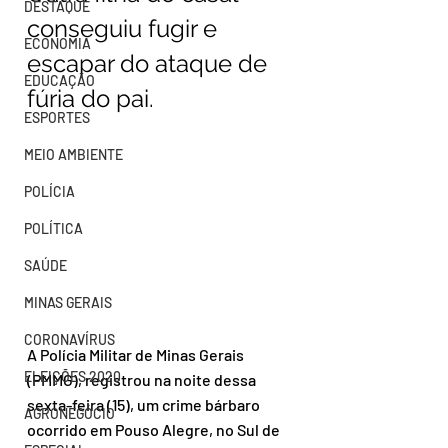
DESTAQUE
conseguiu fugir e 
ECONOMIA
escapar do ataque de 
EDUCAÇÃO
fúria do pai.
ESPORTES
MEIO AMBIENTE
POLÍCIA
POLÍTICA
SAÚDE
MINAS GERAIS
CORONAVÍRUS
A Polícia Militar de Minas Gerais 
ELEIÇÕES 2020
(PMMG), registrou na noite dessa 
sexta-feira (15), um crime bárbaro 
AGRONEGÓCIO
ocorrido em Pouso Alegre, no Sul de 