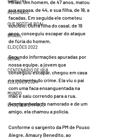
ESPECIAL
Minas. Um homem, de 47 anos, matou 
sua esposa, de 44, e sua filha, de 18, a 
REGIONAIS
facadas. Em seguida ele cometeu 
QUE NOTÍCIA BOA!
suicídio. Outra filha do casal, de 19 
anos, conseguiu escapar do ataque 
BRASIL
de fúria do homem.
ELEIÇÕES 2022
Segundo informações apuradas por 
GERAL
nossa equipe, a jovem que 
CENTENÁRIO DE IBIÁ
conseguiu escapar, chegou em casa 
no momento do crime. Ela viu o pai 
ELEIÇÕES 2024
com uma faca ensanguentada na 
MUNDO
mão e saiu correndo para a rua. 
Acompanhada do namorado e de um 
EMOÇÕES EM FOCO
amigo, ela chamou a polícia. 
Conforme o sargento da PM de Pouso 
Alegre, Amaury Benedito, ao 