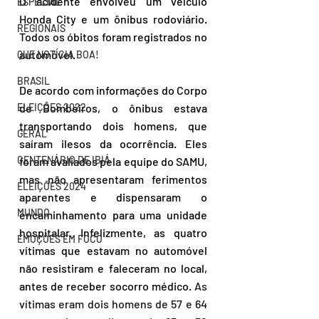
O acidente envolveu um veículo 
ESPECIAL
Honda City e um ônibus rodoviário. 
REGIONAIS
Todos os óbitos foram registrados no 
automóvel.
QUE NOTÍCIA BOA!
BRASIL
De acordo com informações do Corpo 
de Bombeiros, o ônibus estava 
ELEIÇÕES 2022
transportando dois homens, que 
GERAL
saíram ilesos da ocorrência. Eles 
CENTENÁRIO DE IBIÁ
foram avaliados pela equipe do SAMU, 
mas não apresentaram ferimentos 
ELEIÇÕES 2024
aparentes e dispensaram o 
MUNDO
encaminhamento para uma unidade 
hospitalar. Infelizmente, as quatro 
EMOÇÕES EM FOCO
vítimas que estavam no automóvel 
não resistiram e faleceram no local, 
antes de receber socorro médico. 
As 
vítimas eram dois homens de 57 e 64 