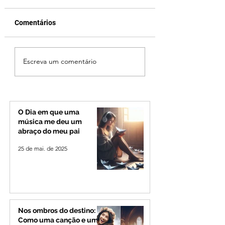
Comentários
Jovem de 24 anos é
Vereador Edinho 
Escreva um comentário
morto após briga
encontrado mort
durante luau no
Uberlândia; políci
município de Rio
investiga o caso
Paranaíba
O Dia em que uma
música me deu um
abraço do meu pai
25 de mai. de 2025
Nos ombros do destino:
Como uma canção e um