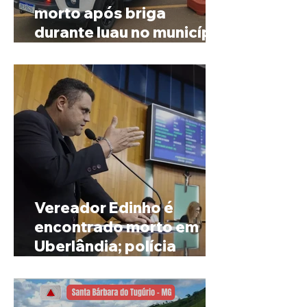
morto após briga
durante luau no município
de Rio Paranaíba
Vereador Edinho é
encontrado morto em
Uberlândia; polícia
investiga o caso