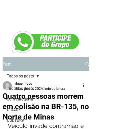
Post
Todos os posts
ibiaemfoco
Todos os posts
26 de dez. de 2024
1 min de leitura
Quatro pessoas morrem
Sem categoria
em colisão na BR-135, no
CIDADE
Norte de Minas
CULTURA
Veículo invade contramão e 