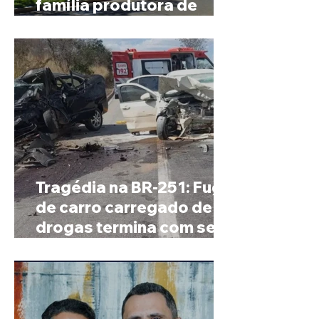
família produtora de
café em Patrocínio
Tragédia na BR-251: Fuga
de carro carregado de
drogas termina com sete
mortos em Salinas