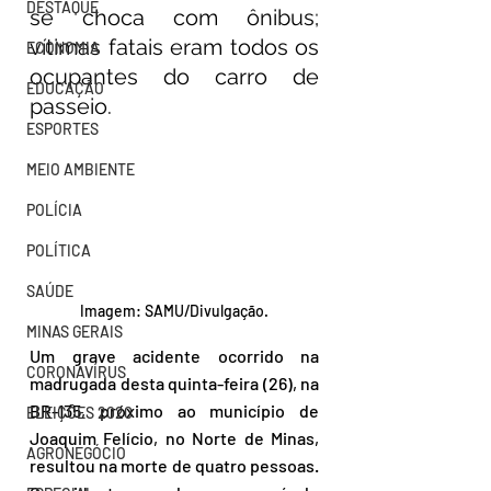
DESTAQUE
se choca com ônibus; 
vítimas fatais eram todos os 
ECONOMIA
ocupantes do carro de 
EDUCAÇÃO
passeio.
ESPORTES
MEIO AMBIENTE
POLÍCIA
POLÍTICA
SAÚDE
Imagem: SAMU/Divulgação.
MINAS GERAIS
Um grave acidente ocorrido na 
CORONAVÍRUS
madrugada desta quinta-feira (26), na 
BR-135, próximo ao município de 
ELEIÇÕES 2020
Joaquim Felício, no Norte de Minas, 
AGRONEGÓCIO
resultou na morte de quatro pessoas.