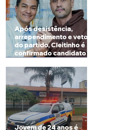
Após desistência,
arrependimento e veto
do partido, Cleitinho é
confirmado candidato ao
Governo de Minas
Jovem de 24 anos é